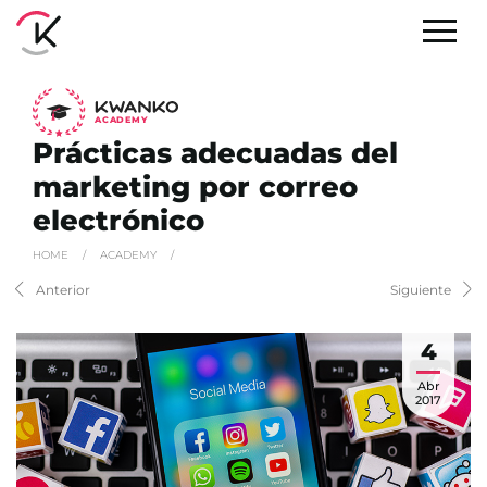
A
C
ADEMY
Prácticas adecuadas del
marketing por correo
electrónico
HOME
/
ACADEMY
/
Anterior
Siguiente
4
Abr
2017