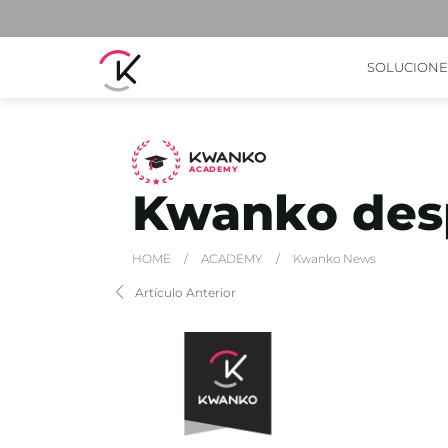
SOLUCIONE
A
C
ADEMY
Kwanko des
HOME
/
ACADEMY
/
Kwanko News
Artículo Anterior