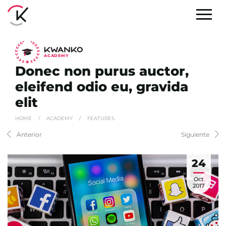
A
C
ADEMY
Donec non purus auctor,
eleifend odio eu, gravida
elit
HOME
/
ACADEMY
/
FEATURES
Anterior
Siguiente
24
Oct
2017