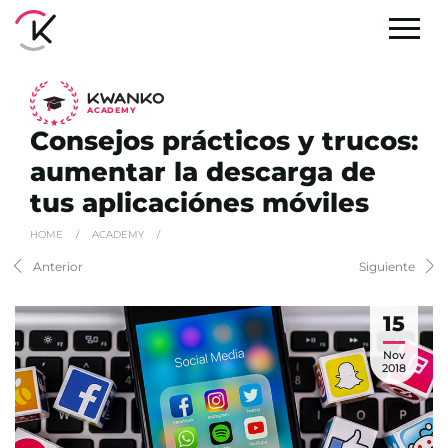
A
C
ADEMY
Consejos prácticos y trucos:
aumentar la descarga de
tus aplicaciónes móviles
HOME
/
ACADEMY
/
Anterior
Siguiente
15
Nov
2018