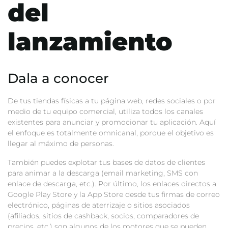
del
lanzamiento
Dala a conocer
De tus tiendas físicas a tu página web, redes sociales o por
medio de tu equipo comercial, utiliza todos los canales
existentes para anunciar y promocionar tu aplicación. Aquí
el enfoque es totalmente omnicanal, porque el objetivo es
llegar al máximo de personas.
También puedes explotar tus bases de datos de clientes
para animar a la descarga (email marketing, SMS con
enlace de descarga, etc.). Por último, los enlaces directos a
Google Play Store y la App Store desde tus firmas de correo
electrónico, páginas de aterrizaje o sitios asociados
(afiliados, sitios de cashback, socios, comparadores de
precios, etc.) son algunos de los motores que se pueden