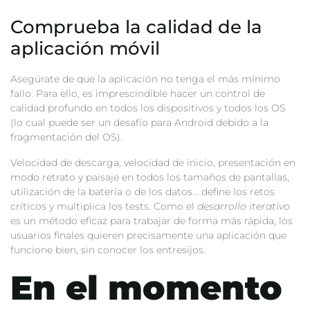
Comprueba la calidad de la
aplicación móvil
Asegúrate de que la aplicación no tenga el más mínimo
fallo. Para ello, es imprescindible hacer un control de
calidad profundo en todos los dispositivos y todos los OS
(lo cual puede ser un desafío para Android debido a la
fragmentación del OS).
Velocidad de descarga, velocidad de inicio, presentación en
modo retrato y paisaje en todos los tamaños de pantallas,
utilización de la batería o de los datos… define los retos
críticos y multiplica los tests. Como el
desarrollo iterativo
es un método eficaz para trabajar de forma más rápida, los
usuarios finales quieren precisamente una aplicación que
funcione bien, sin conocer los entresijos.
En el momento