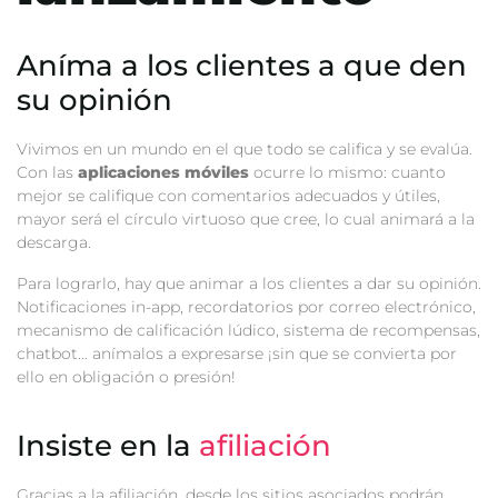
Aníma a los clientes a que den
su opinión
Vivimos en un mundo en el que todo se califica y se evalúa.
Con las
aplicaciones móviles
ocurre lo mismo: cuanto
mejor se califique con comentarios adecuados y útiles,
mayor será el círculo virtuoso que cree, lo cual animará a la
descarga.
Para lograrlo, hay que animar a los clientes a dar su opinión.
Notificaciones in-app, recordatorios por correo electrónico,
mecanismo de calificación lúdico, sistema de recompensas,
chatbot… anímalos a expresarse ¡sin que se convierta por
ello en obligación o presión!
Insiste en la
afiliación
Gracias a la afiliación, desde los sitios asociados podrán