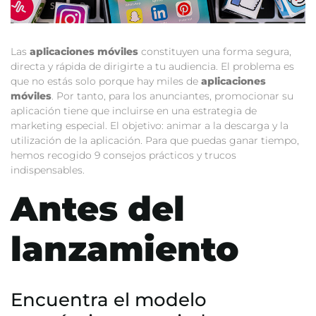
Las
aplicaciones móviles
constituyen una forma segura,
directa y rápida de dirigirte a tu audiencia. El problema es
que no estás solo porque hay miles de
aplicaciones
móviles
. Por tanto, para los anunciantes, promocionar su
aplicación tiene que incluirse en una estrategia de
marketing especial. El objetivo: animar a la descarga y la
utilización de la aplicación. Para que puedas ganar tiempo,
hemos recogido 9 consejos prácticos y trucos
indispensables.
Antes del
lanzamiento
Encuentra el modelo