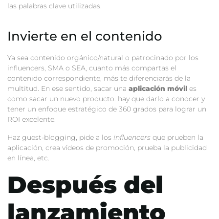
las palabras clave utilizadas.
Invierte en el contenido
Ya sea contenido orgánico/natural o patrocinado por los
influencers, SMA o SEA, cuanto más compartas el
contenido correspondiente, más te diferenciarás de la
multitud.
En ese sentido, sacar una
aplicación móvil
es
como sacar un nuevo producto: hay que darlo a conocer y
tener un enfoque estratégico de 360 grados para lograr un
ROI excelente.
Haz guest-blogging, pide a los
influencers
que prueben la
aplicación, crea vídeos de promoción, prueba la publicidad
en línea, etc.
Después del
lanzamiento