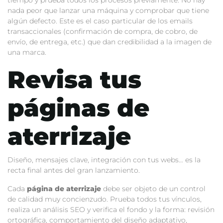
nada peor que lanzar una máquina y comprobar que tiene
algún defecto. Este es el caso particular de los emails
transaccionales (confirmación de compra, de cobro, de
envío, de entrega, etc.) que dan credibilidad a la imagen de
una marca.
Revisa tus
páginas de
aterrizaje
Diseño, mensajes clave, integración con tus webs… es la
recta final antes del gran lanzamiento.
Cada
página de aterrizaje
debe ser objeto de un control
de calidad muy concienzudo. Prueba todos tus vínculos,
realiza un análisis SEO y verifica el fondo y la forma: revisión
ortográfica, comportamiento del diseño adaptativo,