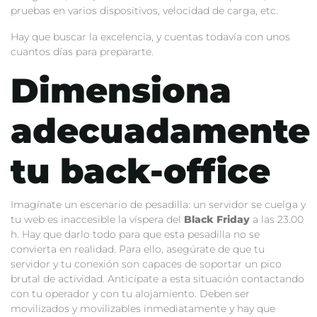
pruebas en varios dispositivos, velocidad de carga, etc.
Hay que buscar la excelencia, y cuentas todavía con unos
cuantos días para prepararte.
Dimensiona
adecuadamente
tu back-office
Imagínate un escenario de pesadilla: un servidor se cuelga y
tu web es inaccesible la víspera del
Black Friday
a las 23.00
h. Hay que darlo todo para que esta pesadilla no se
convierta en realidad. Para ello, asegúrate de que tu
servidor y tu conexión son capaces de soportar un pico
brutal de actividad. Anticípate a esta situación contactando
con tu operador y con tu alojamiento. Deben ser
movilizados y movilizables inmediatamente y hay que