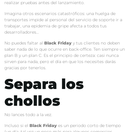
realizar pruebas antes del lanzamiento.
Imagina otros escenarios catastróficos: una huelga de
transportes impide al personal del servicio de soporte ir a
trabajar, una epidemia de gripe afecta a todos tus
desarrolladores…
No puedes faltar
al
Black Friday
y tus clientes no deben
saber nada de lo que ocurre en back-office. Ten siempre un
plan B y un plan C. Es el principio de certeza: casi nunca
sirven para nada, pero el día en que los necesites darás
gracias por tenerlos.
Separa los
chollos
No lances todo a la vez.
Incluso si el
Black Friday
es un periodo corto de tiempo
(un día, tal vez un poco más para algunos comercios