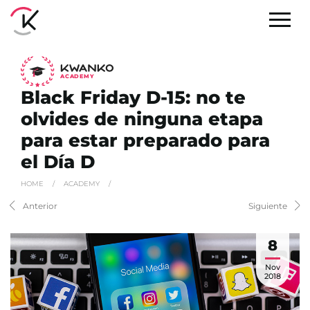
A
C
ADEMY
Black Friday D-15: no te
olvides de ninguna etapa
para estar preparado para
el Día D
HOME
/
ACADEMY
/
Anterior
Siguiente
8
Nov
2018