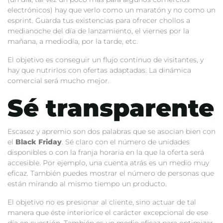
electrónicos) hay que verlo como un maratón y no como un
esprint. Guarda tus existencias para ofrecer chollos a
medianoche del día de lanzamiento, el viernes por la
mañana, a mediodía, por la tarde, etc.
El objetivo es conseguir un flujo contínuo de visitantes, y
hay que nutrirlos con ofertas adaptadas. La dinámica
comercial será mucho mejor.
Sé transparente
Escasez y apremio son dos palabras que se asocian bien con
el
Black Friday
. Sé claro con el número de unidades
disponibles o con la franja horaria en la que la oferta será
accesible. Por ejemplo, una cuenta atrás es un medio muy
eficaz. También puedes mostrar el número de personas que
están mirando al mismo tiempo un producto.
El objetivo no es presionar al cliente, sino actuar de tal
manera que éste interiorice el carácter excepcional de ese
día en cuestión. También es un medio eficaz para optimizar