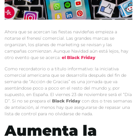
Ahora que se acercan las fiestas navideñas empieza a
notarse el frenesí comercial. Las grandes marcas se
organizan, los planes de marketing se revisan y las
campañas comienzan. Aunque Navidad aún está lejos, hay
otro evento que se acerca:
el Black Friday
Como recordatorio o a título informativo: la iniciativa
comercial americana que se desarrolla después del fin de
semana de “Acción de Gracias” es una jornada que va
asentándose poco a poco en el resto del mundo y, por
supuesto, en España. El viernes 23 de noviembre será el “Día
D”. Si no se prepara el
Black Friday
con dos o tres semanas
de antelación, al menos hay que asegurarse de repasar una
lista de control para no olvidarse de nada.
Aumenta la