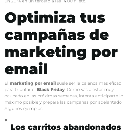
un 20 % en un tercero a las 14.00 h, etc.
Optimiza tus
campañas de
marketing por
email
El
marketing por email
suele ser la palanca más eficaz
para triunfar el
Black Friday
. Como vas a estar muy
ocupado en las próximas semanas, intenta anticiparte lo
máximo posible y prepara las campañas por adelantado.
Algunos ejemplos:
Los carritos abandonados