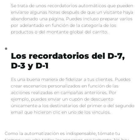
Se trata de unos recordatorios automáticos que pueden
enviarse algunas horas después de que un visitante haya
abandonado una página. Puedes incluso preparar varios
por adelantado en función de la categoría de los
productos o del montante global del carrito.
Los recordatorios del D-7,
D-3 y D-1
Es una buena manera de fidelizar a tus clientes. Puedes
crear escenarios personalizados en función de las
acciones realizadas en campañas anteriores. Por
ejemplo, puedes enviar un cupón de descuento
únicamente a los destinatarios del primer o del segundo
email que hicieron clic en uno de los vínculos.
Como la automatización es indispensable, tómate tu
tiempo y prueba todos los procesos previamente. No hay