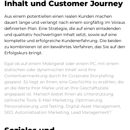
Inhalt und Customer Journey
Aus einem potentiellen einen realen Kunden machen
dauert lange und verlangt nach einem sorgfältig im Voraus
definierten Plan. Eine Strategie, die auf einen einladenden
und qualitativ hochwertigen Inhalt setzt, sowie auf eine
komplette und erfolgreiche Kundenerfahrung. Die beiden
zu kombinieren ist ein bewährtes Verfahren, das Sie auf den
Erfolgskurs bringt.
Egal ob auf einem Mobilgerät oder einem PC, mit einem
statischen oder dynamischen Inhalt wird Ihre
Contentvermarktung durch Ihr Corporate Storytelling
gespeist. Es liegt an Ihnen, eine Geschichte zu erzählen, die
an die Werte Ihrer Marke und an Ihre Geschäftsziele
angepasst ist. Martech bietet Ihnen als Unterstützung
zahlreiche Tools: E-Mail-Marketing, Optimierung,
Personalisierung und Testing, Digital Asset Management,
SEO, Automatisation Marketing, Lead Management?