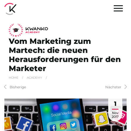
A
C
ADEMY
Vom Marketing zum
Martech: die neuen
Herausforderungen für den
Marketer
HOME
/
ACADEMY
/
Bisherige
Nächster
1
Nov
2017