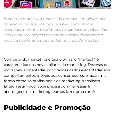
Embora o marketing tenha sido baseado em pilares que
pareciam imóveis ? os famosos 4Ps, como foram
ensinados durante décadas nas faculdades de publicidade
? as novas tecnologias mudaram consideravelmente o
jogo. Já não falamos de marketing, mas de “martech”.
Combinando marketing e tecnologias, o “martech” é
característico dos novos pilares do marketing. Dezenas de
inovações, alimentadas por grandes dados e adaptadas aos
comportamentos móveis dos consumidores, mudaram a
forma como os profissionais de marketing trabalham.
Então, resumindo, você precisa dominar essas 6
abordagens de marketing! Vamos fazer uma turnê.
Publicidade e Promoção