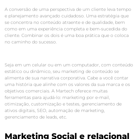
A conversão de uma perspectiva de um cliente leva tempo
e planejamento avançado cuidadoso. Uma estratégia que
se concentra no conteúdo atraente e de qualidade, bem
como em uma experiência completa e bem-sucedida do
cliente. Combinar os dois é uma boa prática que o coloca
no caminho do sucesso.
Seja em um celular ou em um computador, com conteúdo
estático ou dinâmico, seu marketing de conteúdo se
alimenta de sua narrativa corporativa. Cabe a você contar
uma história que alinhe com os valores da sua marca e os
objetivos comerciais. A Martech oferece muitas
ferramentas para ajudá-lo: marketing por e-mail,
otimização, customização e testes, gerenciamento de
ativos digitais, SEO, automação de marketing,
gerenciamento de leads, etc.
Marketing Social e relacional