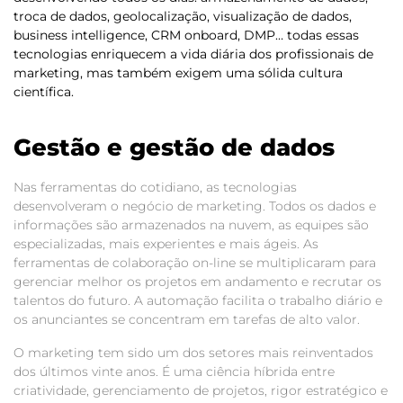
troca de dados, geolocalização, visualização de dados,
business intelligence, CRM onboard, DMP… todas essas
tecnologias enriquecem a vida diária dos profissionais de
marketing, mas também exigem uma sólida cultura
científica.
Gestão e gestão de dados
Nas ferramentas do cotidiano, as tecnologias
desenvolveram o negócio de marketing. Todos os dados e
informações são armazenados na nuvem, as equipes são
especializadas, mais experientes e mais ágeis. As
ferramentas de colaboração on-line se multiplicaram para
gerenciar melhor os projetos em andamento e recrutar os
talentos do futuro. A automação facilita o trabalho diário e
os anunciantes se concentram em tarefas de alto valor.
O marketing tem sido um dos setores mais reinventados
dos últimos vinte anos. É uma ciência híbrida entre
criatividade, gerenciamento de projetos, rigor estratégico e