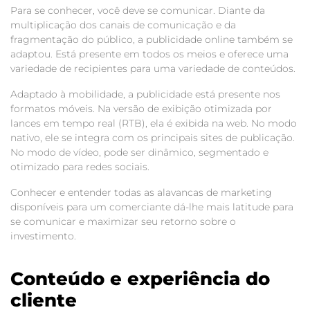
Para se conhecer, você deve se comunicar. Diante da
multiplicação dos canais de comunicação e da
fragmentação do público, a publicidade online também se
adaptou. Está presente em todos os meios e oferece uma
variedade de recipientes para uma variedade de conteúdos.
Adaptado à mobilidade, a publicidade está presente nos
formatos móveis. Na versão de exibição otimizada por
lances em tempo real (RTB), ela é exibida na web. No modo
nativo, ele se integra com os principais sites de publicação.
No modo de vídeo, pode ser dinâmico, segmentado e
otimizado para redes sociais.
Conhecer e entender todas as alavancas de marketing
disponíveis para um comerciante dá-lhe mais latitude para
se comunicar e maximizar seu retorno sobre o
investimento.
Conteúdo e experiência do
cliente