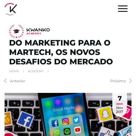
A
C
ADEMY
DO MARKETING PARA O
MARTECH, OS NOVOS
DESAFIOS DO MERCADO
HOME
/
ACADEMY
/
Anterior
Próximo
7
Nov
2017