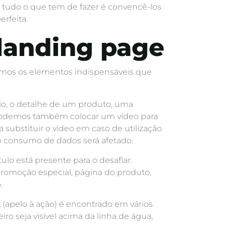
, tudo o que tem de fazer é convencê-los
erfeita.
landing page
semos os elementos indispensáveis que
io, o detalhe de um produto, uma
, podemos também colocar um vídeo para
ubstituir o vídeo em caso de utilização
o consumo de dados será afetado.
ulo está presente para o desafiar.
promoção especial, página do produto,
.
(apelo à ação) é encontrado em vários
ro seja visível acima da linha de água,