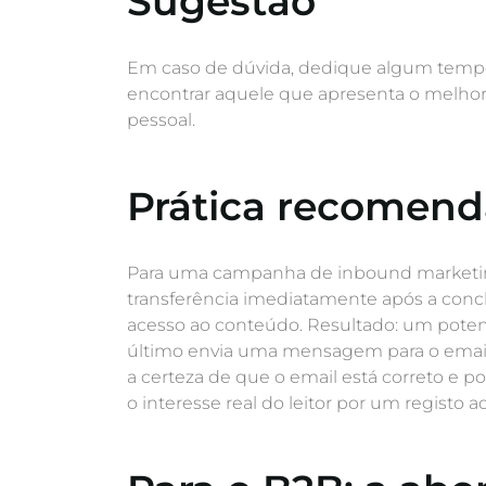
Sugestão
Em caso de dúvida, dedique algum tempo 
encontrar aquele que apresenta o melho
pessoal.
Prática recomen
Para uma campanha de inbound marketi
transferência imediatamente após a conclu
acesso ao conteúdo. Resultado: um potenc
último envia uma mensagem para o email 
a certeza de que o email está correto e po
o interesse real do leitor por um registo 