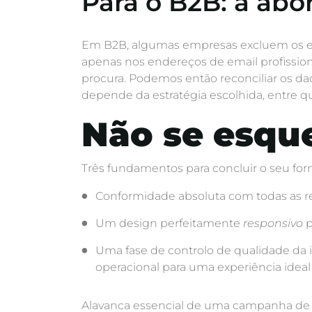
Para o B2B: a abo
Em B2B, algumas empresas excluem os en
apenas nos endereços de email profission
procura. Podemos então reconciliar os d
depende da estratégia escolhida, entre qu
Não se esqu
Três fundamentos para concluir o seu for
Conformidade absoluta com todas as r
Um design perfeitamente
responsivo
p
Uma fase de controlo de qualidade da in
operacional para uma experiência idea
Alavanca essencial de uma campanha de 