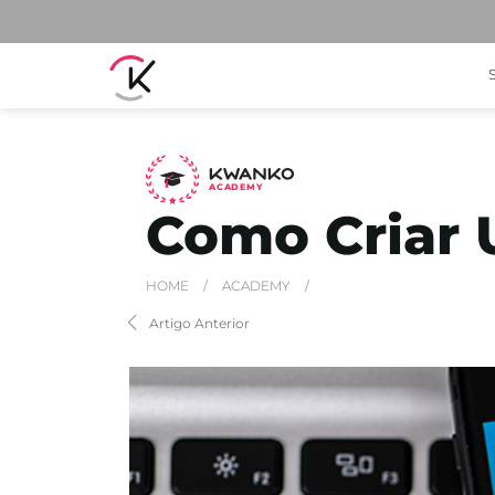
A
C
ADEMY
Como Criar 
HOME
/
ACADEMY
/
Artigo Anterior