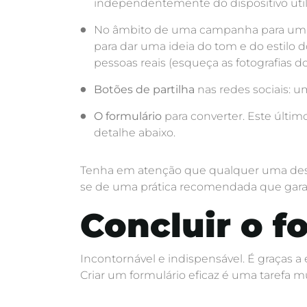
independentemente do dispositivo util
No âmbito de uma campanha para um 
para dar uma ideia do tom e do estil
pessoas reais (esqueça as fotografias 
Botões de partilha
nas redes sociais: u
O formulário
para converter. Este últi
detalhe abaixo.
Tenha em atenção que qualquer uma desta
se de uma prática recomendada que gara
Concluir o f
Incontornável e indispensável. É graças 
Criar um formulário eficaz é uma tarefa m