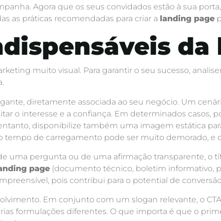
ampanha. Agora que os seus convidados estão à sua porta
odas as práticas recomendadas para criar a
landing page
p
ndispensáveis da
keting muito visual. Para garantir o seu sucesso, anali
.
egante, diretamente associada ao seu negócio. Um cenár
itar o interesse e a confiança. Em determinados casos
ntanto, disponibilize também uma imagem estática para s
, o tempo de carregamento pode ser muito demorado, e 
 de uma pergunta ou de uma afirmação transparente, o tít
anding page
(documento técnico, boletim informativo, 
compreensível, pois contribui para o potential de conversão
volvimento. Em conjunto com um slogan relevante, o CTA 
ias formulações diferentes. O que importa é que o primei