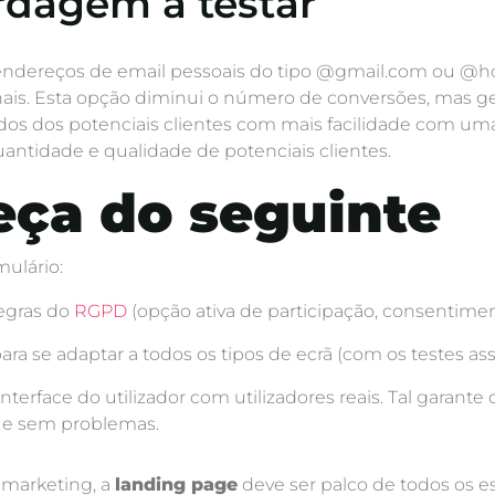
rdagem a testar
dereços de email pessoais do tipo @gmail.com ou @hot
ais. Esta opção diminui o número de conversões, mas ge
ados dos potenciais clientes com mais facilidade com u
antidade e qualidade de potenciais clientes.
eça do seguinte
mulário:
egras do
RGPD
(opção ativa de participação, consentimen
ara se adaptar a todos os tipos de ecrã (com os testes ass
terface do utilizador com utilizadores reais. Tal garante
l e sem problemas.
marketing, a
landing page
deve ser palco de todos os es