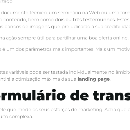
izado.
documento técnico, um seminário na Web ou uma forma
o do conteúdo, bem como
dois ou três testemunhos.
Estes
dos bancos de imagens que prejudicarão a sua credibilida
ma ação sempre útil para partilhar uma boa oferta online.
mo é um dos parâmetros mais importantes. Mais um motiv
s variáveis pode ser testada individualmente no âmbit
ntirá a otimização máxima da sua
landing page
.
ormulário de tran
a ele que mede os seus esforços de marketing. Acha que
uito complexa.