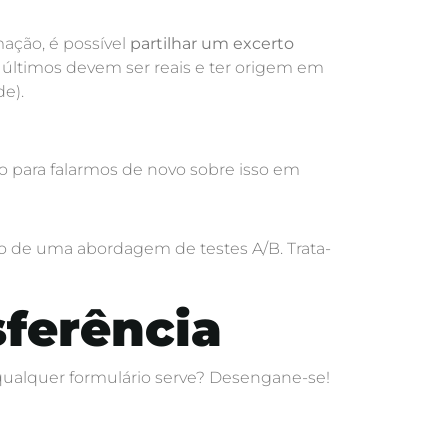
ção, é possível
partilhar um excerto
 últimos devem ser reais e ter origem em
de).
o para falarmos de novo sobre isso em
o de uma abordagem de testes A/B. Trata-
sferência
 qualquer formulário serve? Desengane-se!