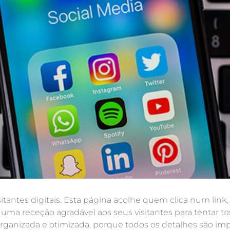
isitantes digitais. Esta página acolhe quem clica num li
 uma receção agradável aos seus visitantes para tentar tr
organizada e otimizada, porque todos os detalhes são i