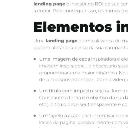
landing page
é investir no ROI da sua c
a entrar. Para conseguir isso, reunimos t
Elementos i
Uma
landing page
é uma alavanca de mar
podem afetar o sucesso da sua campanha
Uma imagem de capa
inspiradora e el
imagem inspiradora… é necessário susc
proporcionar uma maior dinâmica. No e
de um dispositivo móvel. Com o vídeo
Um título com impacto
: seja na forma
Consoante o tema e o objetivo da sua
l
etc.), o título deve ser transparente e 
Um “apelo à ação”
para incentivar o en
locais da página, possivelmente com vár