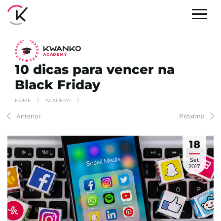
A
C
ADEMY
10 dicas para vencer na
Black Friday
HOME
/
ACADEMY
/
Anterior
Próximo
18
Set
2017