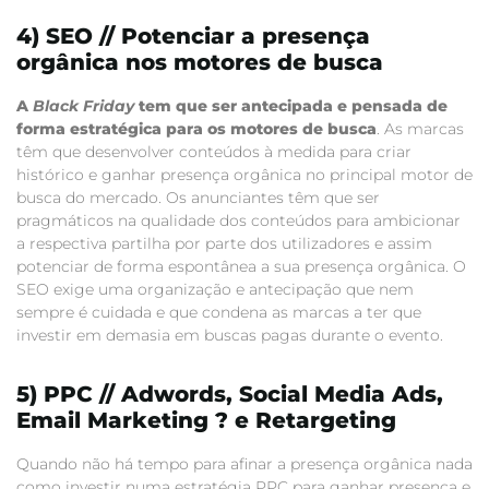
4) SEO // Potenciar a presença
orgânica nos motores de busca
A
Black Friday
tem que ser antecipada e pensada de
forma estratégica para os motores de busca
. As marcas
têm que desenvolver conteúdos à medida para criar
histórico e ganhar presença orgânica no principal motor de
busca do mercado. Os anunciantes têm que ser
pragmáticos na qualidade dos conteúdos para ambicionar
a respectiva partilha por parte dos utilizadores e assim
potenciar de forma espontânea a sua presença orgânica. O
SEO exige uma organização e antecipação que nem
sempre é cuidada e que condena as marcas a ter que
investir em demasia em buscas pagas durante o evento.
5) PPC // Adwords, Social Media Ads,
Email Marketing ? e Retargeting
Quando não há tempo para afinar a presença orgânica nada
como investir numa estratégia PPC para ganhar presença e