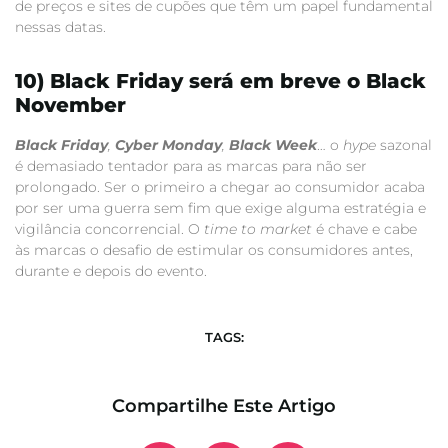
de preços e sites de cupões que têm um papel fundamental
nessas datas.
10) Black Friday será em breve o Black
November
Black Friday
,
Cyber Monday
,
Black Week
… o
hype
sazonal
é demasiado tentador para as marcas para não ser
prolongado. Ser o primeiro a chegar ao consumidor acaba
por ser uma guerra sem fim que exige alguma estratégia e
vigilância concorrencial. O
time to market
é chave e cabe
às marcas o desafio de estimular os consumidores antes,
durante e depois do evento.
TAGS:
Compartilhe Este Artigo