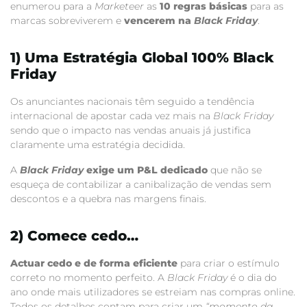
enumerou para a
Marketeer
as
10 regras básicas
para as
marcas sobreviverem e
vencerem na
Black Friday
.
1) Uma Estratégia Global 100% Black
Friday
Os anunciantes nacionais têm seguido a tendência
internacional de apostar cada vez mais na
Black Friday
sendo que o impacto nas vendas anuais já justifica
claramente uma estratégia decidida.
A
Black Friday
exige um P&L dedicado
que não se
esqueça de contabilizar a canibalização de vendas sem
descontos e a quebra nas margens finais.
2) Comece cedo…
Actuar cedo e de forma eficiente
para criar o estímulo
correto no momento perfeito. A
Black Friday
é o dia do
ano onde mais utilizadores se estreiam nas compras online.
Todos os detalhes contam para criar um
“momento da