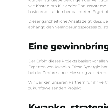
wurden auf die Änderungen der Vergütung
wie Kosten pro Klick oder Bonussysteme 
basierend auf den beobachteten Ergebn
Dieser ganzheitliche Ansatz zeigt, dass d
abhängt, den Veränderungsprozess zu st
Eine gewinnbri
Der Erfolg dieses Projekts basiert vor 
Experten von Kwanko. Diese Synergie hat
bei der Performance-Messung zu setzen.
Wir danken unseren Partnern für ihr Vert
zukunftsweisenden Projekt.
Kwanko, strategi