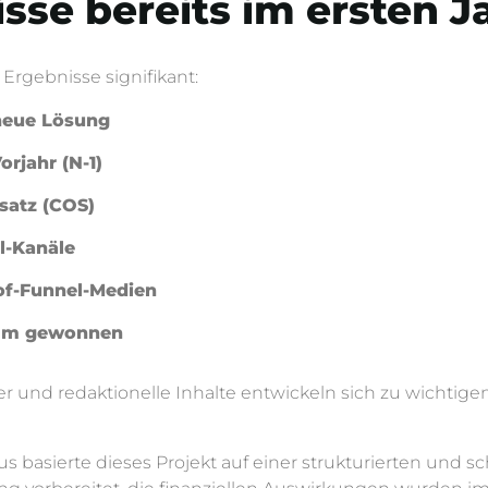
sse bereits im ersten J
Ergebnisse signifikant:
neue Lösung
rjahr (N-1)
satz (COS)
l-Kanäle
of-Funnel-Medien
ramm gewonnen
ter und redaktionelle Inhalte entwickeln sich zu wichti
basierte dieses Projekt auf einer strukturierten und schr