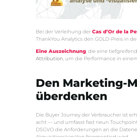
Bei der Verleihung der
Cas d’Or de la P
ThankYou Analytics den GOLD-Preis in der 
Eine Auszeichnung
, die eine tiefgreif
Attribution
, um die Performance in ein
Den Marketing-Mi
überdenken
Die Buyer Journey der Verbraucher ist er
acht — und umfasst fast neun Touchpoints
DSGVO die Anforderungen an die Datene
Akquisitionskanälen fragmentiert wird.