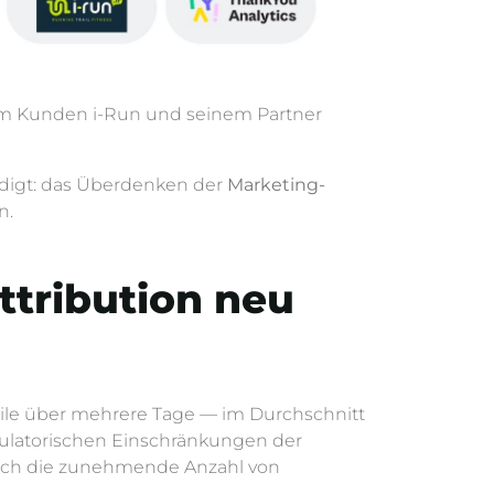
 Kunden i-Run und seinem Partner
ürdigt: das Überdenken der
Marketing-
n.
ttribution neu
weile über mehrere Tage — im Durchschnitt
egulatorischen Einschränkungen der
rch die zunehmende Anzahl von