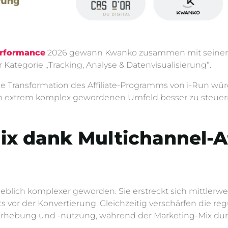
erformance
2026 gewann Kwanko zusammen mit seinem
Kategorie „Tracking, Analyse & Datenvisualisierung“.
ende Transformation des Affiliate-Programms von i-Run w
em extrem komplex gewordenen Umfeld besser zu steuer
x dank Multichannel-A
heblich komplexer geworden. Sie erstreckt sich mittler
 vor der Konvertierung. Gleichzeitig verschärfen die r
rhebung und -nutzung, während der Marketing-Mix du