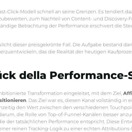
Last-Click-Modell schnell an seine Grenzen. Es tendiert 
ubewerten, zum Nachteil von Content- und Discovery-Fo
lständige Betrachtung der Performance erschwert die Ste
ht dieser preisgekrönte Fall. Die Aufgabe bestand darin
erzuentwickeln, das die Realität der heutigen Kaufproze
ück della Performance-
tionierte Transformation eingeleitet, mit dem Ziel,
Aff
sitionieren
.
Das Ziel war es, diesen Kanal vollständig in 
ichzeitig den Wert zwischen den verschiedenen Touchpo
darum, die Rolle von Top-of-Funnel-Kanälen besser anzu
 die der tatsächlichen Performance entspricht. Diese Ent
er reinen Tracking-Logik zu einer echten Attributions-