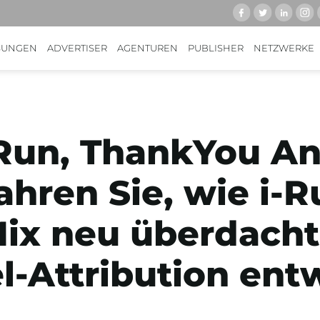
SUNGEN
ADVERTISER
AGENTUREN
PUBLISHER
NETZWERKE
-Run, ThankYou An
hren Sie, wie i-R
ix neu überdacht
-Attribution entw