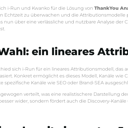
ich i-Run und Kwanko für die Lösung von
ThankYou Ana
in Echtzeit zu überwachen und die Attributionsmodelle 
 nun über eine verlässliche und nutzbare Analyse der Cu
st.
Wahl: ein lineares Attr
d sich i-Run für ein lineares Attributionsmodell, das a
siert. Konkret ermöglicht es dieses Modell, Kanäle wie C
te spezifische Kanäle wie SEO oder Brand-SEA ausgesch
gewogen verteilt, was eine realistischere Darstellung de
 besser wider, sondern fördert auch die Discovery-Kanäle