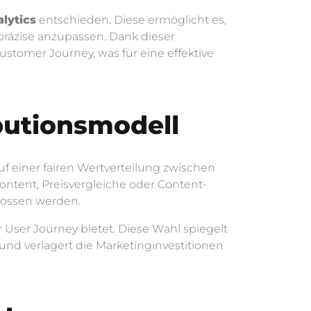
lytics
entschieden. Diese ermöglicht es,
präzise anzupassen. Dank dieser
stomer Journey, was für eine effektive
ibutionsmodell
uf einer fairen Wertverteilung zwischen
ontent, Preisvergleiche oder Content-
lossen werden.
r User Journey bietet. Diese Wahl spiegelt
 und verlagert die Marketinginvestitionen