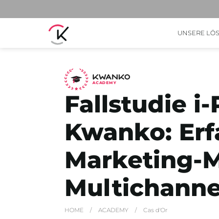
UNSERE LÖ
A
C
ADEMY
Fallstudie i
Kwanko: Erfa
Marketing-M
Multichannel
HOME
/
ACADEMY
/
Cas d'Or