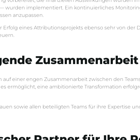
 vorbereitet, die finanziellen Auswirkungen wurden im
— wurden implementiert. Ein kontinuierliches Monitor
issen anzupassen.
er Erfolg eines Attributionsprojekts ebenso sehr von der
euern.
ngende Zusammenarbeit
allem auf einer engen Zusammenarbeit zwischen den Team
 es ermöglicht, eine ambitionierte Transformation erfo
rauen sowie allen beteiligten Teams für ihre Expertise 
scher Partner für Ihre