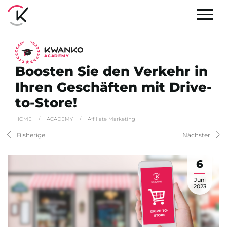
A
C
ADEMY
Boosten Sie den Verkehr in
Ihren Geschäften mit Drive-
to-Store!
HOME
/
ACADEMY
/
Affiliate Marketing
Bisherige
Nächster
6
Juni
2023