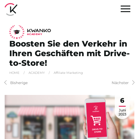
A
C
ADEMY
Boosten Sie den Verkehr in
Ihren Geschäften mit Drive-
to-Store!
HOME
/
ACADEMY
/
Affiliate Marketing
Bisherige
Nächster
6
Juni
2023