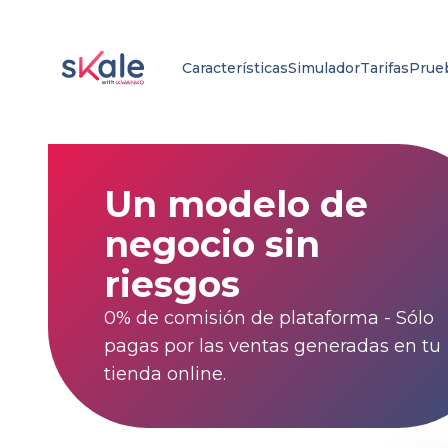
Características
Simulador
Tarifas
Prueb
Un modelo de
negocio sin
riesgos
0% de comisión de plataforma - Sólo
pagas por las ventas generadas en tu
tienda online.