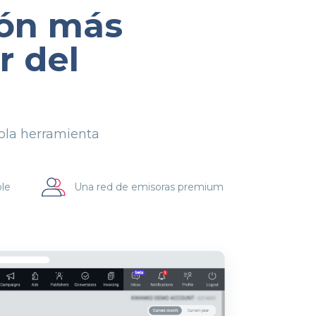
ión más
r del
sola herramienta
le
Una red de emisoras premium