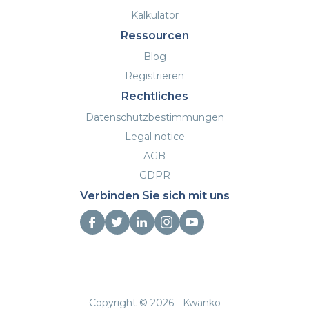
Wenn Sie nicht kündigen, beginnt das von
Kalkulator
Ihnen gebuchte Paket am 1. des Monats,
der auf den Start der Kampagne folgt, d. h.
Ressourcen
nach Ablauf der Probezeit.
Blog
Bitte beachten Sie, dass die Provisionen der
Registrieren
Publisher weiterhin fällig sind und von der
Rechtliches
Rückerstattung der Anzahlung, die Sie beim
Start Ihres Partnerprogramms geleistet
Datenschutzbestimmungen
haben, abgezogen werden.
Legal notice
AGB
GDPR
Verbinden Sie sich mit uns
Copyright © 2026 - Kwanko