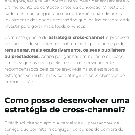
Até agora, seria talvez normal remunerar generosamente o
último ponto de contacto antes da conversão. O resto da
cadeia era não só ignorado como também não dispunha
igualmente dos dados necessários que lhe indicassem onde
investir para gerar mais leads e vendas.
Com este género de
estratégia cross-channel
, o processo
de compra do seu cliente ganha mais legibilidade e pode
remunerar, mais equitativamente, os seus publishers
ou prestadores.
Acaba por ganhar em número de leads,
uma vez que os seus publishers, sendo devidamente
recompensados pela parte envolvida na sua estratégia,
esforçam-se muito mais para atingir os seus objetivos de
comunicação.
Como posso desenvolver uma
estratégia de cross-channel?
É fácil: solicitando apoio a parceiros ou prestadores de
serviço que permitam conjugar percursos de compra do