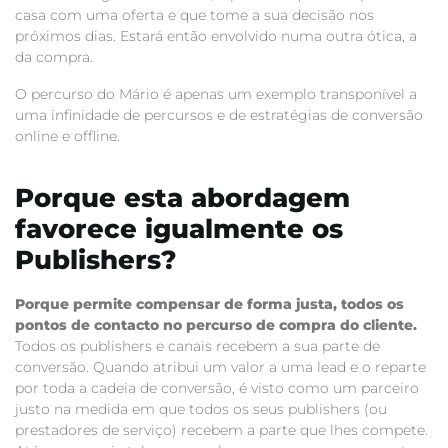
casa com uma oferta e que tome a sua decisão nos
próximos dias. Estará então envolvido numa outra ótica, a
da compra.
O percurso do Mário é apenas um exemplo transponível a
uma infinidade de percursos e de estratégias de conversão
online e offline.
Porque esta abordagem
favorece igualmente os
Publishers?
Porque permite compensar de forma justa, todos os
pontos de contacto no percurso de compra do cliente.
Todos os publishers e canais recebem a sua parte de
conversão. Quando atribui um valor a uma lead e o reparte
por toda a cadeia de conversão, é visto como um parceiro
justo na medida em que todos os seus publishers (ou
prestadores de serviço) recebem a parte que lhes compete.