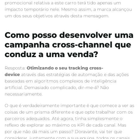
promocional relativa a este carro terá tido apenas um
impacto temporário nele. Mesmo assim, a marca alcançou
um dos seus objetivos através desta mensagem.
Como posso desenvolver uma
campanha cross-channel que
conduz a uma venda?
Resposta:
Otimizando o seu tracking cross-
device
através das estratégias de automação e das ações
baseadas em algoritmos complexos de inteligência
artificial. Demasiado complicado, dir-me-á? Não
necessariamente.
O que é verdadeiramente importante é que comece a ver as
coisas de um prisma diferente e que opte trabalhar com os
parceiros adequados. Até agora, tinha simplesmente o
reflexo de explorar ao máximo os KPI de cada canal. Mas
por que não dá mais um passo? Doravante, vai ter que
considerar, juntamente com a sua equipa, todos os canais,