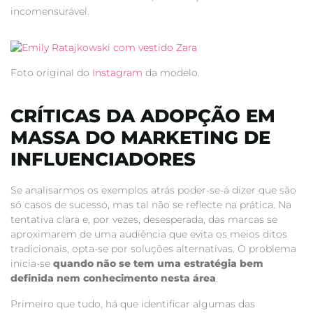
incomensurável.
Foto original do
Instagram
da modelo.
CRÍTICAS DA ADOPÇÃO EM
MASSA DO MARKETING DE
INFLUENCIADORES
Se analisarmos os exemplos atrás poder-se-á dizer que são
só casos de sucesso, mas tal não se reflecte na prática. Na
tentativa clara e, por vezes, desesperada, das marcas se
aproximarem de uma audiência que evita os meios ditos
tradicionais, opta-se por soluções alternativas. O problema
inicia-se
quando não se tem uma estratégia bem
definida nem conhecimento nesta área
.
Primeiro que tudo, há que identificar algumas das