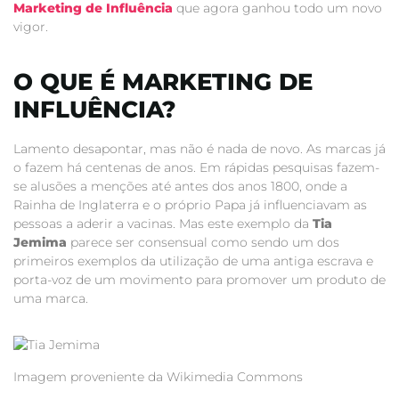
Marketing de Influência
que agora ganhou todo um novo
vigor.
O QUE É MARKETING DE
INFLUÊNCIA?
Lamento desapontar, mas não é nada de novo. As marcas já
o fazem há centenas de anos. Em rápidas pesquisas fazem-
se alusões a menções até antes dos anos 1800, onde a
Rainha de Inglaterra e o próprio Papa já influenciavam as
pessoas a aderir a vacinas. Mas este exemplo da
Tia
Jemima
parece ser consensual como sendo um dos
primeiros exemplos da utilização de uma antiga escrava e
porta-voz de um movimento para promover um produto de
uma marca.
Imagem proveniente da Wikimedia Commons