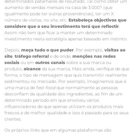
determinados patamares de resultado. Tal como obter um
aumento de vendas mensais na casa de 3.000? (que
igualmente pode ter outras proveniências), ter um X
número de visitas, no site, etc.
Estabeleça objectivos que
considere que o seu investimento terá que reflectir
.
Assim não tem que ficar a manter um determinado
investimento nesta estratégia apenas baseado em instinto.
Depois,
meça tudo o que puder
. Por exemplo,
visitas ao
site
,
tráfego referral
e de onde,
menções nas redes
sociais
ou em
outros canais
sobre a sua marca ou
produto,
alcance
da sua marca. Mais ainda, verifique de que
forma, o tipo de mensagem que quis transmitir realmente
sedimentou no mercado. Por exemplo, imaginemos que é
uma marca de
fast-food
que normalmente as pessoas
desconfiam da qualidade dos ingredientes, ao fim de um
determinado período em que envolveu vários
influenciadores de que apenas utilizam os produtos mais
frescos e de melhor qualidade e isso é passado para os seus
clientes.
Os próprios
links
que em algumas plataformas são