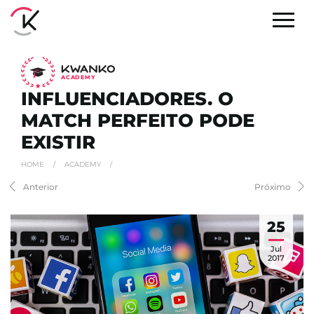
A
C
ADEMY
INFLUENCIADORES. O
MATCH PERFEITO PODE
EXISTIR
HOME
/
ACADEMY
/
Anterior
Próximo
25
Jul
2017