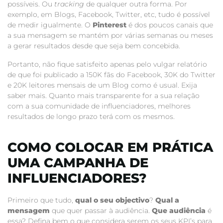
possíveis. Ou
tracking
de qualquer outra forma. Por
exemplo, em Blogs, Facebook, Twitter, etc, tudo é possível
de medir igualmente. O
Pinterest
é dos poucos canais que
a sua mensagem se mantém por várias semanas ou meses
a gerar resultados desde que seja bem concebida.
Portanto, não fique satisfeito apenas pelo vulgar relatório
de que foi publicado a 150K fãs do Facebook, 30K do Twitter
e 20K leitores mensais de um Blog como é usual. Exija
saber mais. Quanto mais transparente for a sua relação
com a sua comunidade de influenciadores, melhores
resultados de longo prazo terá com os mesmos.
COMO COLOCAR EM PRÁTICA
UMA CAMPANHA DE
INFLUENCIADORES?
Primeiro que tudo,
qual o seu objectivo
?
Qual a
mensagem
que quer passar à audiência.
Que audiência
é
essa? Defina bem o que considera serem os seus KPI’s para