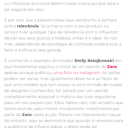
ou
influencer
promove determinada marca porque está a
ser pago(a) por isso.
É por isso, que a palavra-chave aqui sempre foi e sempre
será a
relevância
. Se a marca com o seu produto ou
serviço tiver qualquer tipo de relevância com o
influencer
devido aos seus gostos e
hobbies
, então é o ideal. Se não
tiver, dependendo da estratégia de conteúdo poderá soar a
falso e a eficácia será gorada.
É conhecido o exemplo da modelo
Emily Ratajkowski
em
que literalmente esgotou o
stock
de um vestido da
Zara
,
apenas porque publicou
uma foto no Instagram
. As razões
podem ser várias, mas igualmente dever-se-á ao facto de
que uma modelo que tem acesso a uma míriade de roupas
de
designers
conhecidos, ter optado por um vestido
completamente acessível à maioria das suas seguidoras
para um seu passeio por Itália. Neste caso, não acredito que
tenha existido, pelo menos inicialmente, investimento por
parte da
Zara
nesta acção. Parece-me inteiramente casual.
No entanto, aqui se demonstra que quando é relevante para
a audiência da influenciadora, o efeito pode ser