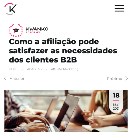
A
C
ADEMY
Como a afiliação pode
satisfazer as necessidades
dos clientes B2B
HOME
/
ACADEMY
/
Affiliate Marketing
Anterior
Próximo
18
Mai
2021