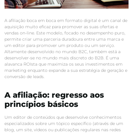
A afiliação boca em boca em formato digital é um canal de
aquisição muito eficaz para promover as suas ofertas e
vendas on-line. Este modelo, focado no desempenho puro,
permite criar uma parceria duradoura entre uma marca e
um editor para promover um produto ou um serviço.
Altamente desenvolvido no mundo B2C, também está a
desenvolver-se no mundo mais discreto do B2B. É uma
alavanca ROIsta que maximiza os seus investimentos em
marketing enquanto expande a sua estratégia de geração e
conversão de leads.
A afiliação: regresso aos
princípios básicos
Um editor de conteúdos que desenvolve conhecimentos
especializados sobre um tópico específico (através de um
blog, um site, vídeos ou publicações regulares nas redes