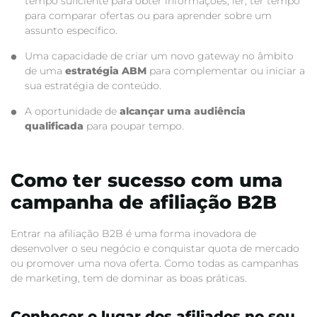
tempo suficiente para obter informações, ler, ter tempo
para comparar ofertas ou para aprender sobre um
assunto específico.
Uma capacidade de criar um novo gateway no âmbito
de uma
estratégia ABM
para complementar ou iniciar a
sua estratégia de conteúdo.
A oportunidade de
alcançar uma audiência
qualificada
para poupar tempo.
Como ter sucesso com uma
campanha de afiliação B2B
Entrar na afiliação B2B é uma forma inovadora de
desenvolver o seu negócio e conquistar quota de mercado
ou promover uma nova oferta. Como todas as campanhas
de marketing, tem de dominar as boas práticas.
Conhecer o lugar dos afiliados no seu