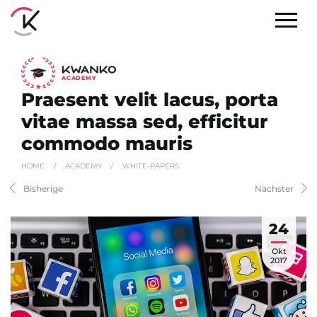
A
C
ADEMY
Praesent velit lacus, porta
vitae massa sed, efficitur
commodo mauris
HOME
/
ACADEMY
/
WHITE-PAPERS
Bisherige
Nächster
24
Okt
2017