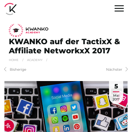
A
C
ADEMY
KWANKO auf der TactixX &
Affiliate NetworkxX 2017
HOME
/
ACADEMY
/
Bisherige
Nächster
5
Mai
2017