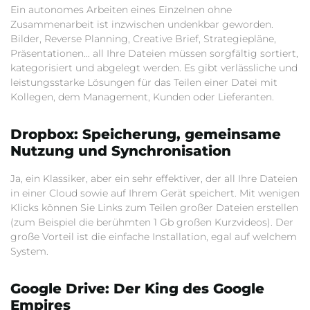
Ein autonomes Arbeiten eines Einzelnen ohne
Zusammenarbeit ist inzwischen undenkbar geworden.
Bilder, Reverse Planning, Creative Brief, Strategiepläne,
Präsentationen… all Ihre Dateien müssen sorgfältig sortiert,
kategorisiert und abgelegt werden. Es gibt verlässliche und
leistungsstarke Lösungen für das Teilen einer Datei mit
Kollegen, dem Management, Kunden oder Lieferanten.
Dropbox: Speicherung, gemeinsame
Nutzung und Synchronisation
Ja, ein Klassiker, aber ein sehr effektiver, der all Ihre Dateien
in einer Cloud sowie auf Ihrem Gerät speichert. Mit wenigen
Klicks können Sie Links zum Teilen großer Dateien erstellen
(zum Beispiel die berühmten 1 Gb großen Kurzvideos). Der
große Vorteil ist die einfache Installation, egal auf welchem
System.
Google Drive: Der King des Google
Empires