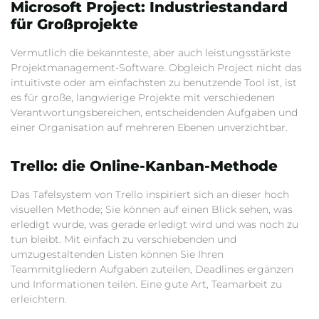
Microsoft Project: Industriestandard
für Großprojekte
Vermutlich die bekannteste, aber auch leistungsstärkste
Projektmanagement-Software. Obgleich Project nicht das
intuitivste oder am einfachsten zu benutzende Tool ist, ist
es für große, langwierige Projekte mit verschiedenen
Verantwortungsbereichen, entscheidenden Aufgaben und
einer Organisation auf mehreren Ebenen unverzichtbar.
Trello: die Online-Kanban-Methode
Das Tafelsystem von Trello inspiriert sich an dieser hoch
visuellen Methode; Sie können auf einen Blick sehen, was
erledigt wurde, was gerade erledigt wird und was noch zu
tun bleibt. Mit einfach zu verschiebenden und
umzugestaltenden Listen können Sie Ihren
Teammitgliedern Aufgaben zuteilen, Deadlines ergänzen
und Informationen teilen. Eine gute Art, Teamarbeit zu
erleichtern.