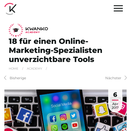
A
C
ADEMY
18 für einen Online-
Marketing-Spezialisten
unverzichtbare Tools
HOME
/
ACADEMY
/
Bisherige
Nächster
6
Apr
2017