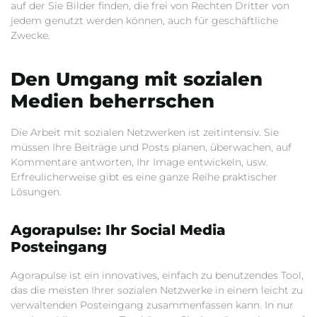
auf der Sie Bilder finden, die frei von Rechten Dritter von
jedem genutzt werden können, auch für geschäftliche
Zwecke.
Den Umgang mit sozialen
Medien beherrschen
Die Arbeit mit sozialen Netzwerken ist zeitintensiv. Sie
müssen Ihre Beiträge und Posts planen, überwachen, auf
Kommentare antworten, Ihr Image entwickeln, usw.
Erfreulicherweise gibt es eine ganze Reihe praktischer
Lösungen.
Agorapulse: Ihr Social Media
Posteingang
Agorapulse ist ein innovatives, einfach zu benutzendes Tool,
das die meisten Ihrer sozialen Netzwerke in einem leicht zu
verwaltenden Posteingang zusammenfassen kann. In nur