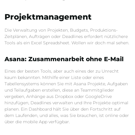
Projektmanagement
Die Verwaltung von Projekten, Budgets, Produktions-
Zeitplänen, Aufträgen oder Deadlines erfordert nützlichere
Tools als ein Excel Spreadsheet. Wollen wir doch mal sehen.
Asana: Zusammenarbeit ohne E-Mail
Eines der besten Tools, aber auch eines der zu Unrecht
kaum bekannten. Mithilfe einer Liste oder eines
Tabellensystems können Sie mit Asana Projekte, Aufgaben
und Teilaufgaben erstellen, diese an Teammitglieder
vergeben, Anhänge aus Dropbox oder GoogleDrive
hinzufügen, Deadlines verwalten und Ihre Projekte optimal
planen. Ein Dashboard hält Sie über den Fortschritt auf
dem Laufenden, und alles, was Sie brauchen, ist online oder
über die mobile App verfügbar.