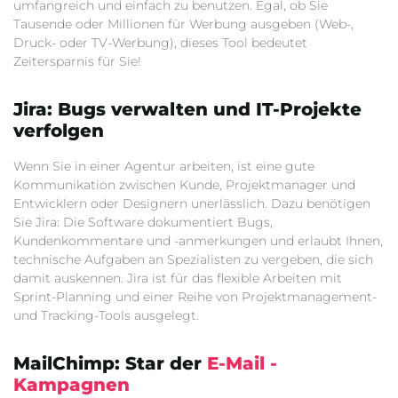
umfangreich und einfach zu benutzen. Egal, ob Sie
Tausende oder Millionen für Werbung ausgeben (Web-,
Druck- oder TV-Werbung), dieses Tool bedeutet
Zeitersparnis für Sie!
Jira: Bugs verwalten und IT-Projekte
verfolgen
Wenn Sie in einer Agentur arbeiten, ist eine gute
Kommunikation zwischen Kunde, Projektmanager und
Entwicklern oder Designern unerlässlich. Dazu benötigen
Sie Jira: Die Software dokumentiert Bugs,
Kundenkommentare und -anmerkungen und erlaubt Ihnen,
technische Aufgaben an Spezialisten zu vergeben, die sich
damit auskennen. Jira ist für das flexible Arbeiten mit
Sprint-Planning und einer Reihe von Projektmanagement-
und Tracking-Tools ausgelegt.
MailChimp: Star der
E-Mail -
Kampagnen