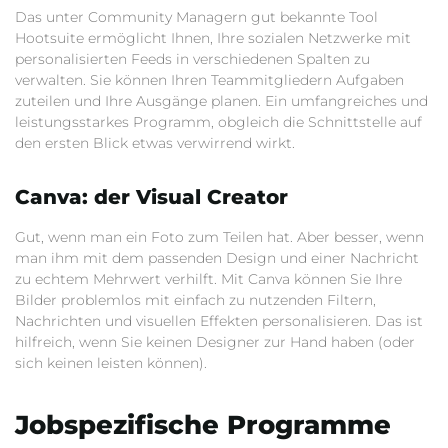
Das unter Community Managern gut bekannte Tool
Hootsuite ermöglicht Ihnen, Ihre sozialen Netzwerke mit
personalisierten Feeds in verschiedenen Spalten zu
verwalten. Sie können Ihren Teammitgliedern Aufgaben
zuteilen und Ihre Ausgänge planen. Ein umfangreiches und
leistungsstarkes Programm, obgleich die Schnittstelle auf
den ersten Blick etwas verwirrend wirkt.
Canva: der Visual Creator
Gut, wenn man ein Foto zum Teilen hat. Aber besser, wenn
man ihm mit dem passenden Design und einer Nachricht
zu echtem Mehrwert verhilft. Mit Canva können Sie Ihre
Bilder problemlos mit einfach zu nutzenden Filtern,
Nachrichten und visuellen Effekten personalisieren. Das ist
hilfreich, wenn Sie keinen Designer zur Hand haben (oder
sich keinen leisten können).
Jobspezifische Programme