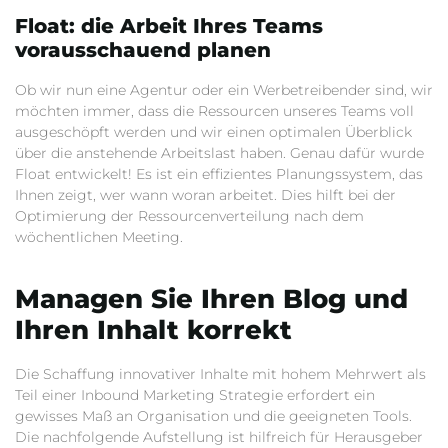
Float: die Arbeit Ihres Teams
vorausschauend planen
Ob wir nun eine Agentur oder ein Werbetreibender sind, wir
möchten immer, dass die Ressourcen unseres Teams voll
ausgeschöpft werden und wir einen optimalen Überblick
über die anstehende Arbeitslast haben. Genau dafür wurde
Float entwickelt! Es ist ein effizientes Planungssystem, das
Ihnen zeigt, wer wann woran arbeitet. Dies hilft bei der
Optimierung der Ressourcenverteilung nach dem
wöchentlichen Meeting.
Managen Sie Ihren Blog und
Ihren Inhalt korrekt
Die Schaffung innovativer Inhalte mit hohem Mehrwert als
Teil einer Inbound Marketing Strategie erfordert ein
gewisses Maß an Organisation und die geeigneten Tools.
Die nachfolgende Aufstellung ist hilfreich für Herausgeber