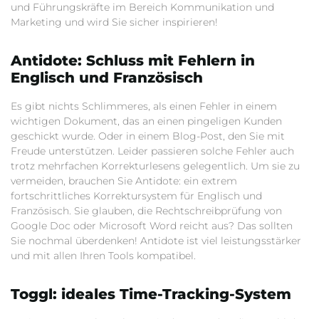
und Führungskräfte im Bereich Kommunikation und
Marketing und wird Sie sicher inspirieren!
Antidote: Schluss mit Fehlern in
Englisch und Französisch
Es gibt nichts Schlimmeres, als einen Fehler in einem
wichtigen Dokument, das an einen pingeligen Kunden
geschickt wurde. Oder in einem Blog-Post, den Sie mit
Freude unterstützen. Leider passieren solche Fehler auch
trotz mehrfachen Korrekturlesens gelegentlich. Um sie zu
vermeiden, brauchen Sie Antidote: ein extrem
fortschrittliches Korrektursystem für Englisch und
Französisch. Sie glauben, die Rechtschreibprüfung von
Google Doc oder Microsoft Word reicht aus? Das sollten
Sie nochmal überdenken! Antidote ist viel leistungsstärker
und mit allen Ihren Tools kompatibel.
Toggl: ideales Time-Tracking-System