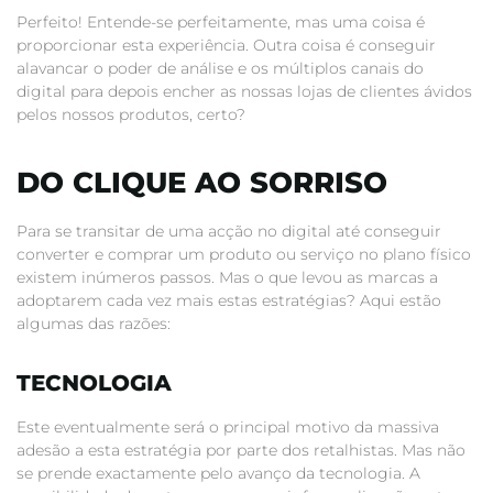
Perfeito! Entende-se perfeitamente, mas uma coisa é
proporcionar esta experiência. Outra coisa é conseguir
alavancar o poder de análise e os múltiplos canais do
digital para depois encher as nossas lojas de clientes ávidos
pelos nossos produtos, certo?
DO CLIQUE AO SORRISO
Para se transitar de uma acção no digital até conseguir
converter e comprar um produto ou serviço no plano físico
existem inúmeros passos. Mas o que levou as marcas a
adoptarem cada vez mais estas estratégias? Aqui estão
algumas das razões:
TECNOLOGIA
Este eventualmente será o principal motivo da massiva
adesão a esta estratégia por parte dos retalhistas. Mas não
se prende exactamente pelo avanço da tecnologia. A