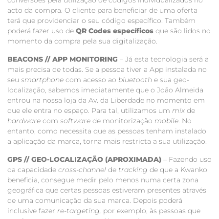
acto da compra. O cliente para beneficiar de uma oferta
terá que providenciar o seu código específico. Também
poderá fazer uso de
QR Codes específicos
que são lidos no
momento da compra pela sua digitalização.
BEACONS // APP MONITORING
– Já esta tecnologia será a
mais precisa de todas. Se a pessoa tiver a App instalada no
seu
smartphone
com acesso ao
bluetooth
e sua geo-
localização, sabemos imediatamente que o João Almeida
entrou na nossa loja da Av. da Liberdade no momento em
que ele entra no espaço. Para tal, utilizamos um
mix
de
hardware
com
software
de monitorização
mobile
. No
entanto, como necessita que as pessoas tenham instalado
a aplicação da marca, torna mais restricta a sua utilização.
GPS // GEO-LOCALIZAÇÃO (APROXIMADA)
– Fazendo uso
da capacidade
cross-channel
de
tracking
de que a Kwanko
beneficia, consegue medir pelo menos numa certa zona
geográfica que certas pessoas estiveram presentes através
de uma comunicação da sua marca. Depois poderá
inclusive fazer
re-targeting,
por exemplo, às pessoas que