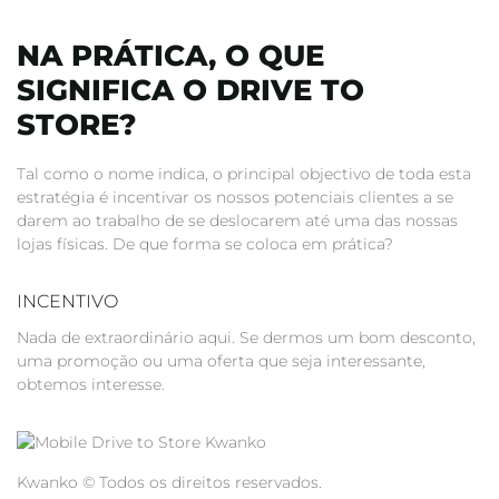
NA PRÁTICA, O QUE
SIGNIFICA O DRIVE TO
STORE?
Tal como o nome indica, o principal objectivo de toda esta
estratégia é incentivar os nossos potenciais clientes a se
darem ao trabalho de se deslocarem até uma das nossas
lojas físicas. De que forma se coloca em prática?
INCENTIVO
Nada de extraordinário aqui. Se dermos um bom desconto,
uma promoção ou uma oferta que seja interessante,
obtemos interesse.
Kwanko © Todos os direitos reservados.