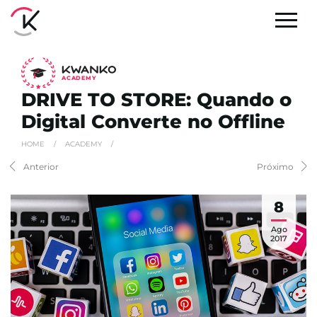
A
C
ADEMY
DRIVE TO STORE: Quando o
Digital Converte no Offline
HOME
/
ACADEMY
/
Anterior
Próximo
8
Ago
2017