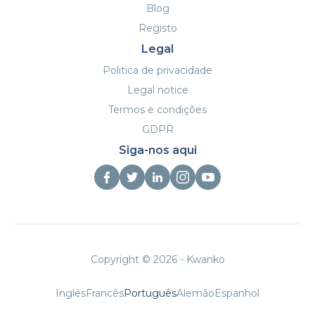
campanha, ou seja, no final do Período de
Blog
teste gratuito.
Registo
É importante de relembrar que as
Legal
comissões aos publishers continuam a ser
devidas durante o período de teste gratuito
Politica de privacidade
e deduzidas do reembolso do depósito que
Legal notice
efectuou quando lançou a sua campanha.
Termos e condições
GDPR
Siga-nos aqui
Copyright © 2026 - Kwanko
Inglês
Francês
Português
Alemão
Espanhol