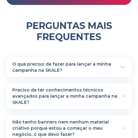
PERGUNTAS MAIS
FREQUENTES
O que preciso de fazer para lançar a minha
campanha na SKALE?
É muito simples!
Primeiro, tem de preencher o formulário de
Preciso de ter conhecimentos técnicos
registo
aqui
.
avançados para lançar a minha campanha na
Receberá um link de confirmação por email,
SKALE?
no qual terá de clicar para validar a sua
inscrição. Será então redirecionado para a
Claro que não, e esse é o principal objetivo
nossa página de criação de campanhas.
da nossa solução.
Não tenho banners nem nenhum material
Em apenas alguns cliques, irá:
A nossa página de criação de campanhas foi
criativo porque estou a começar o meu
- definir o país em que deseja promover as
inteiramente concebida para ser tão simples
negócio, o que devo fazer?
suas ofertas e produtos
quanto possível, em modo plug & play. Além