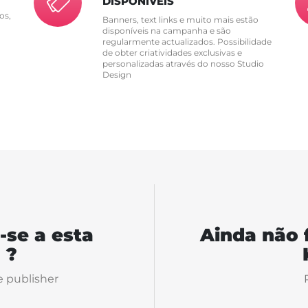
DISPONÍVEIS
os,
Banners, text links e muito mais estão
disponíveis na campanha e são
regularmente actualizados. Possibilidade
de obter criatividades exclusivas e
personalizadas através do nosso Studio
Design
-se a esta
Ainda não 
 ?
e publisher