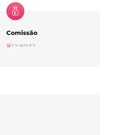
Comissão
4 % up to 8 %