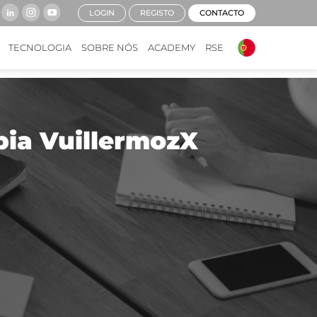
LOGIN
REGISTO
CONTACTO
TECNOLOGIA
SOBRE NÓS
ACADEMY
RSE
bia VuillermozX