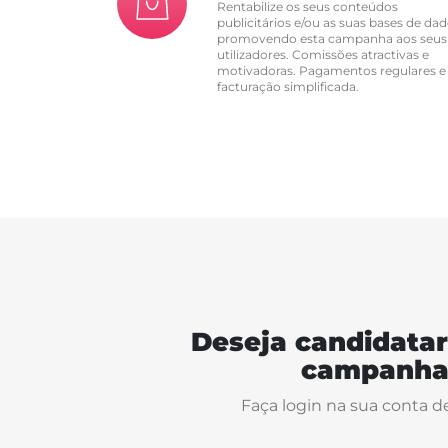
Rentabilize os seus conteúdos
publicitários e/ou as suas bases de dad
promovendo esta campanha aos seus
utilizadores. Comissões atractivas e
motivadoras. Pagamentos regulares e
facturação simplificada.
Deseja candidatar
campanha
Faça login na sua conta d