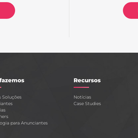
fazemos
Recursos
s Soluções
Notícias
iantes
Case Studies
ias
hers
ogia para Anunciantes