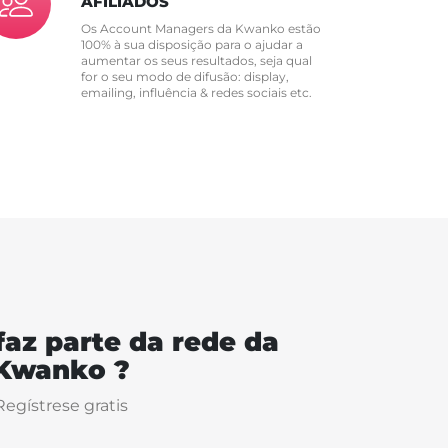
AFILIADOS
Os Account Managers da Kwanko estão
100% à sua disposição para o ajudar a
aumentar os seus resultados, seja qual
for o seu modo de difusão: display,
emailing, influência & redes sociais etc.
faz parte da rede da
Kwanko ?
Regístrese gratis