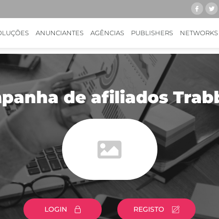
OLUÇÕES
ANUNCIANTES
AGÊNCIAS
PUBLISHERS
NETWORKS
anha de afiliados Trab
LOGIN
REGISTO