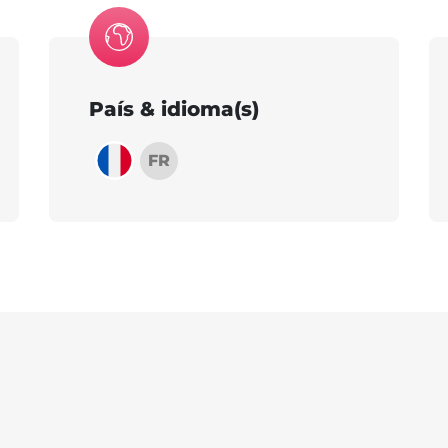
País & idioma(s)
FR