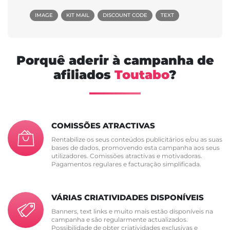
IMAGE
KIT MAIL
DISCOUNT CODE
TEXT
Porquê aderir à campanha de
afiliados
Toutabo
?
COMISSÕES ATRACTIVAS
Rentabilize os seus conteúdos publicitários e/ou as suas
bases de dados, promovendo esta campanha aos seus
utilizadores. Comissões atractivas e motivadoras.
Pagamentos regulares e facturação simplificada.
VÁRIAS CRIATIVIDADES DISPONÍVEIS
Banners, text links e muito mais estão disponíveis na
campanha e são regularmente actualizados.
Possibilidade de obter criatividades exclusivas e