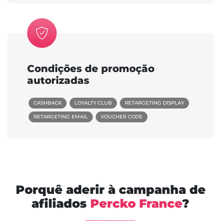
Condições de promoção
autorizadas
CASHBACK
LOYALTY CLUB
RETARGETING DISPLAY
RETARGETING EMAIL
VOUCHER CODE
Porquê aderir à campanha de
afiliados
Percko France
?