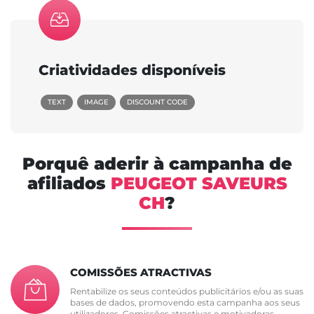
Criatividades disponíveis
TEXT
IMAGE
DISCOUNT CODE
Porquê aderir à campanha de
afiliados
PEUGEOT SAVEURS
CH
?
COMISSÕES ATRACTIVAS
Rentabilize os seus conteúdos publicitários e/ou as suas
bases de dados, promovendo esta campanha aos seus
utilizadores. Comissões atractivas e motivadoras.