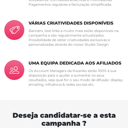
Pagamentos regulares e facturação simplificada.
VÁRIAS CRIATIVIDADES DISPONÍVEIS
Banners, text links e muito mais estão disponíveis na
campanha e são regularmente actualizados.
Possibilidade de obter criatividades exclusivas e
personalizadas através do nosso Studio Design
UMA EQUIPA DEDICADA AOS AFILIADOS
Os Account Managers da Kwanko estão 100% à sua
disposição para o ajudar a aumentar os seus
resultados, seja qual for o seu modo de difusão: display,
emailing, influência & redes sociais etc.
Deseja candidatar-se a esta
campanha ?