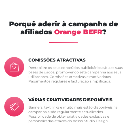
Porquê aderir à campanha de
afiliados
Orange BEFR
?
COMISSÕES ATRACTIVAS
Rentabilize os seus conteúdos publicitários e/ou as suas
bases de dados, promovendo esta campanha aos seus
utilizadores. Comissões atractivas e motivadoras.
Pagamentos regulares e facturação simplificada.
VÁRIAS CRIATIVIDADES DISPONÍVEIS
Banners, text links e muito mais estão disponíveis na
campanha e são regularmente actualizados.
Possibilidade de obter criatividades exclusivas e
personalizadas através do nosso Studio Design