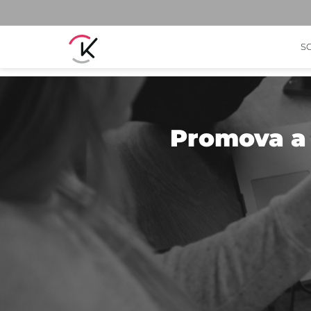
S
Promova a