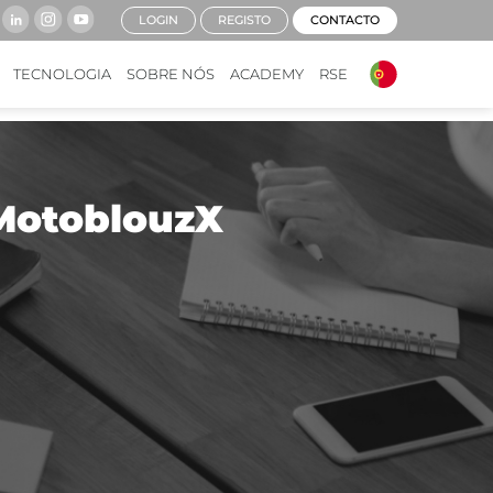
LOGIN
REGISTO
CONTACTO
TECNOLOGIA
SOBRE NÓS
ACADEMY
RSE
MotoblouzX