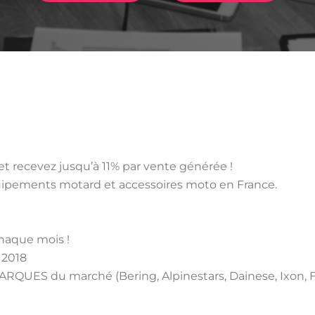
ecevez jusqu’à 11% par vente générée !
uipements motard et accessoires moto en France.
haque mois !
n 2018
UES du marché (Bering, Alpinestars, Dainese, Ixon, Fur