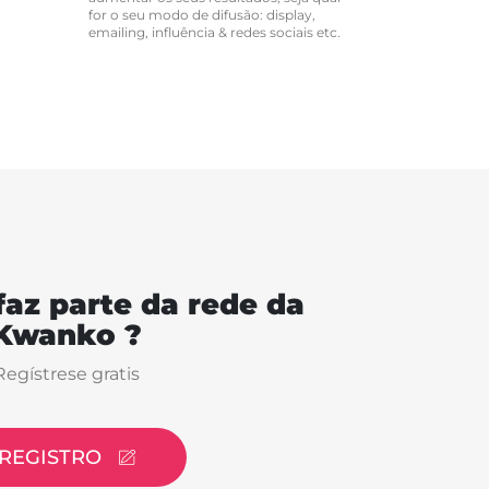
for o seu modo de difusão: display,
emailing, influência & redes sociais etc.
faz parte da rede da
Kwanko ?
Regístrese gratis
REGISTRO