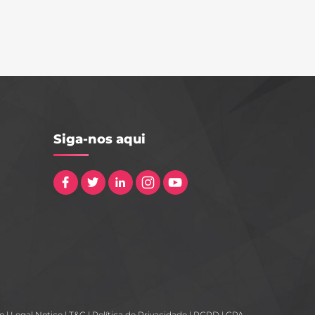
Siga-nos aqui
ko
|
Legal Notice
|
T&C
|
Política de Privacidade
|
RGPD
|
CPA