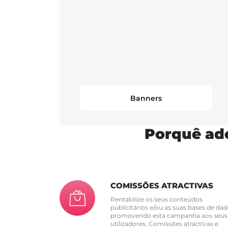
Banners
Porquê ade
COMISSÕES ATRACTIVAS
Rentabilize os seus conteúdos
publicitários e/ou as suas bases de dad
promovendo esta campanha aos seus
utilizadores. Comissões atractivas e