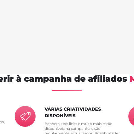
rir à campanha de afiliados
VÁRIAS CRIATIVIDADES
DISPONÍVEIS
os,
Banners, text links e muito mais estão
disponíveis na campanha e são
regularmente actualizados. Possibilidade