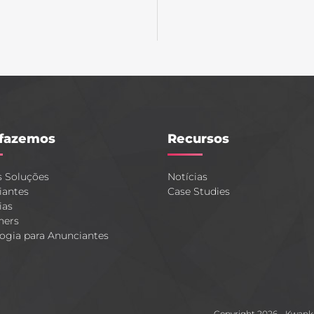
fazemos
Recursos
s Soluções
Notícias
iantes
Case Studies
ias
hers
ogia para Anunciantes
Copyright 2026 - Kwan