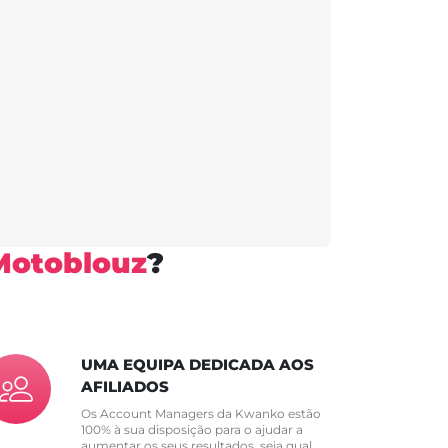
Motoblouz
?
UMA EQUIPA DEDICADA AOS
AFILIADOS
Os Account Managers da Kwanko estão
100% à sua disposição para o ajudar a
aumentar os seus resultados, seja qual