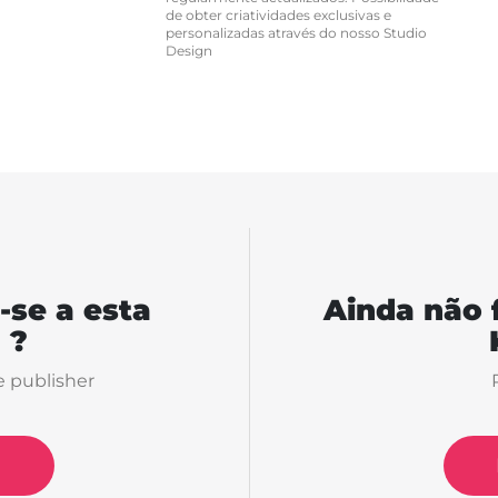
de obter criatividades exclusivas e
personalizadas através do nosso Studio
Design
-se a esta
Ainda não 
 ?
e publisher