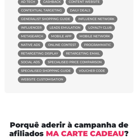
AD TECH
CASHBACK
CONTENT WEBSITE
CONTEXTUAL TARGETING
DAILY DEALS
GENERALIST SHOPPING GUIDE
INFLUENCE NETWORK
INFLUENCER
LEADS EMULATION
LOYALTY CLUB
METASEARCH
MOBILE APP
MOBILE NETWORK
NATIVE ADS
ONLINE CONTEST
PROGRAMMATIC
RETARGETING DISPLAY
RETARGETING EMAIL
SOCIAL ADS
SPECIALISED PRICE COMPARISON
SPECIALISED SHOPPING GUIDE
VOUCHER CODE
WEBSITE CUSTOMISATION
Porquê aderir à campanha de
afiliados
MA CARTE CADEAU
?