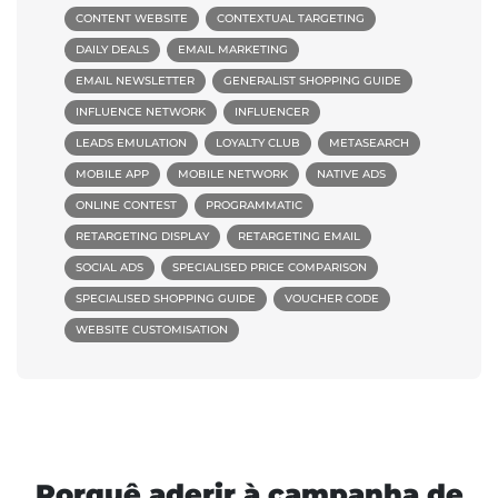
CONTENT WEBSITE
CONTEXTUAL TARGETING
DAILY DEALS
EMAIL MARKETING
EMAIL NEWSLETTER
GENERALIST SHOPPING GUIDE
INFLUENCE NETWORK
INFLUENCER
LEADS EMULATION
LOYALTY CLUB
METASEARCH
MOBILE APP
MOBILE NETWORK
NATIVE ADS
ONLINE CONTEST
PROGRAMMATIC
RETARGETING DISPLAY
RETARGETING EMAIL
SOCIAL ADS
SPECIALISED PRICE COMPARISON
SPECIALISED SHOPPING GUIDE
VOUCHER CODE
WEBSITE CUSTOMISATION
Porquê aderir à campanha de