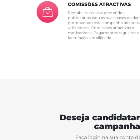
COMISSÕES ATRACTIVAS
Rentabilize os seus conteúdos
publicitários e/ou as suas bases de dad
promovendo esta campanha aos seus
utilizadores. Comissões atractivas e
motivadoras. Pagamentos regulares e
facturação simplificada.
Deseja candidatar
campanha
Faça login na sua conta d