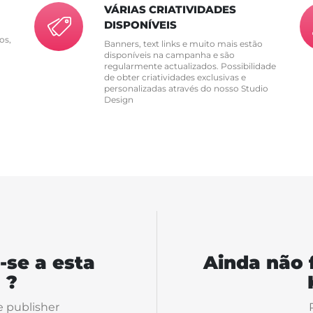
VÁRIAS CRIATIVIDADES
DISPONÍVEIS
os,
Banners, text links e muito mais estão
disponíveis na campanha e são
regularmente actualizados. Possibilidade
de obter criatividades exclusivas e
personalizadas através do nosso Studio
Design
-se a esta
Ainda não 
 ?
e publisher