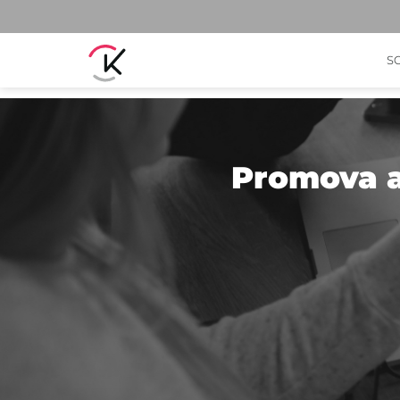
S
Promova a