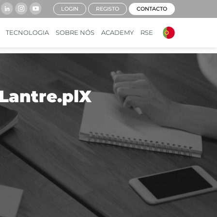
LOGIN
REGISTO
CONTACTO
TECNOLOGIA
SOBRE NÓS
ACADEMY
RSE
Lantre.plX