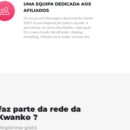
UMA EQUIPA DEDICADA AOS
AFILIADOS
Os Account Managers da Kwanko estão
100% à sua disposição para o ajudar a
aumentar os seus resultados, seja qual
for o seu modo de difusão: display,
emailing, influência & redes sociais etc.
faz parte da rede da
Kwanko ?
Regístrese gratis