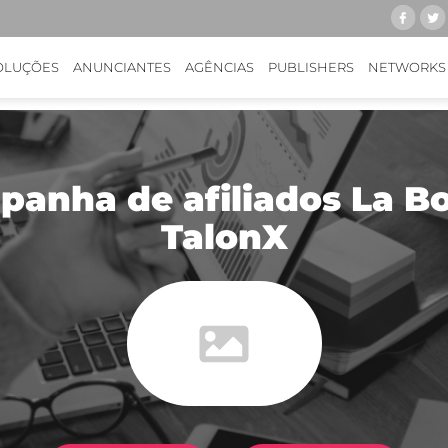
OLUÇÕES
ANUNCIANTES
AGÊNCIAS
PUBLISHERS
NETWORKS
anha de afiliados La B
TalonX