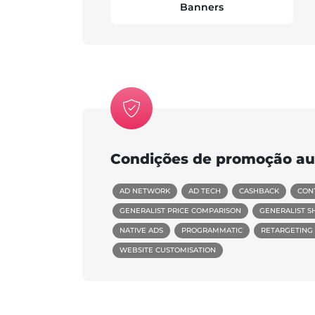
Banners
Condições de promoção au
AD NETWORK
AD TECH
CASHBACK
CON
GENERALIST PRICE COMPARISON
GENERALIST S
NATIVE ADS
PROGRAMMATIC
RETARGETING 
WEBSITE CUSTOMISATION