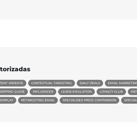
torizadas
TENT WEBSITE
CONTEXTUAL TARGETING
DAILY DEALS
EMAIL MARKETIN
HOPPING GUIDE
INFLUENCER
LEADS EMULATION
LOYALTY CLUB
ME
DISPLAY
RETARGETING EMAIL
SPECIALISED PRICE COMPARISON
SPECIA