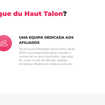
que du Haut Talon
?
UMA EQUIPA DEDICADA AOS
AFILIADOS
Os Account Managers da Kwanko estão
100% à sua disposição para o ajudar a
aumentar os seus resultados, seja qual
for o seu modo de difusão: display,
emailing, influência & redes sociais etc.