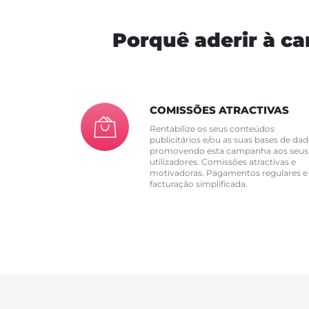
Porquê aderir à c
COMISSÕES ATRACTIVAS
Rentabilize os seus conteúdos
publicitários e/ou as suas bases de dad
promovendo esta campanha aos seus
utilizadores. Comissões atractivas e
motivadoras. Pagamentos regulares e
facturação simplificada.