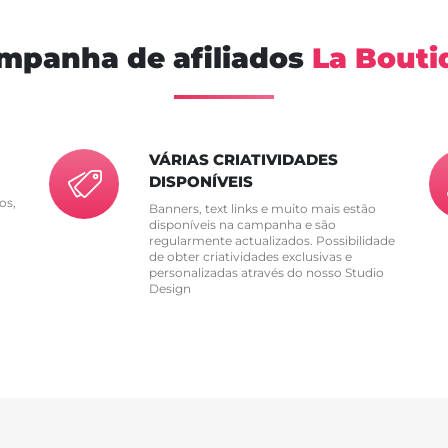
ampanha de afiliados
La Bouti
VÁRIAS CRIATIVIDADES
DISPONÍVEIS
os,
Banners, text links e muito mais estão
disponíveis na campanha e são
regularmente actualizados. Possibilidade
de obter criatividades exclusivas e
personalizadas através do nosso Studio
Design