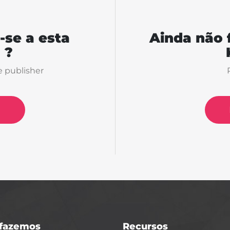
-se a esta
Ainda não 
 ?
e publisher
fazemos
Recursos