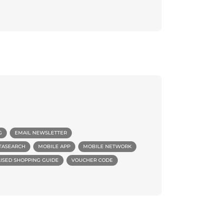
G
EMAIL NEWSLETTER
TASEARCH
MOBILE APP
MOBILE NETWORK
LISED SHOPPING GUIDE
VOUCHER CODE