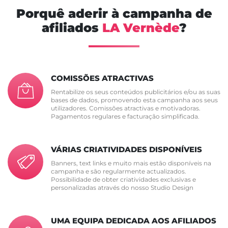
Porquê aderir à campanha de
afiliados
LA Vernède
?
COMISSÕES ATRACTIVAS
Rentabilize os seus conteúdos publicitários e/ou as suas
bases de dados, promovendo esta campanha aos seus
utilizadores. Comissões atractivas e motivadoras.
Pagamentos regulares e facturação simplificada.
VÁRIAS CRIATIVIDADES DISPONÍVEIS
Banners, text links e muito mais estão disponíveis na
campanha e são regularmente actualizados.
Possibilidade de obter criatividades exclusivas e
personalizadas através do nosso Studio Design
UMA EQUIPA DEDICADA AOS AFILIADOS