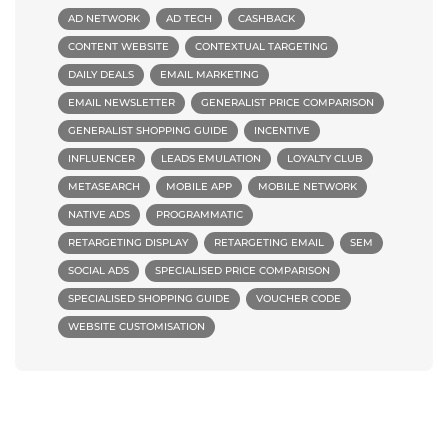
AD NETWORK
AD TECH
CASHBACK
CONTENT WEBSITE
CONTEXTUAL TARGETING
DAILY DEALS
EMAIL MARKETING
EMAIL NEWSLETTER
GENERALIST PRICE COMPARISON
GENERALIST SHOPPING GUIDE
INCENTIVE
INFLUENCER
LEADS EMULATION
LOYALTY CLUB
METASEARCH
MOBILE APP
MOBILE NETWORK
NATIVE ADS
PROGRAMMATIC
RETARGETING DISPLAY
RETARGETING EMAIL
SEM
SOCIAL ADS
SPECIALISED PRICE COMPARISON
SPECIALISED SHOPPING GUIDE
VOUCHER CODE
WEBSITE CUSTOMISATION