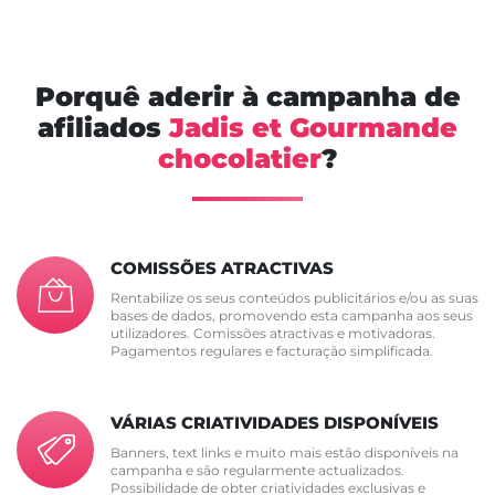
Porquê aderir à campanha de
afiliados
Jadis et Gourmande
chocolatier
?
COMISSÕES ATRACTIVAS
Rentabilize os seus conteúdos publicitários e/ou as suas
bases de dados, promovendo esta campanha aos seus
utilizadores. Comissões atractivas e motivadoras.
Pagamentos regulares e facturação simplificada.
VÁRIAS CRIATIVIDADES DISPONÍVEIS
Banners, text links e muito mais estão disponíveis na
campanha e são regularmente actualizados.
Possibilidade de obter criatividades exclusivas e