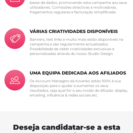
bases de dados, promovendo esta campanha aos seus
utilizadores. Comissões atractivas e motivadoras.
Pagamentos regulares e facturação simplificada.
VÁRIAS CRIATIVIDADES DISPONÍVEIS
Banners, text links e muito mais estão disponíveis na
campanha e são regularmente actualizados.
Possibilidade de obter criatividades exclusivas e
personalizadas através do nosso Studio Design
UMA EQUIPA DEDICADA AOS AFILIADOS
Os Account Managers da Kwanko estão 100% à sua
disposição para o ajudar a aumentar os seus
resultados, seja qual for o seu modo de difusão: display,
emailing, influência & redes sociais etc.
Deseja candidatar-se a esta