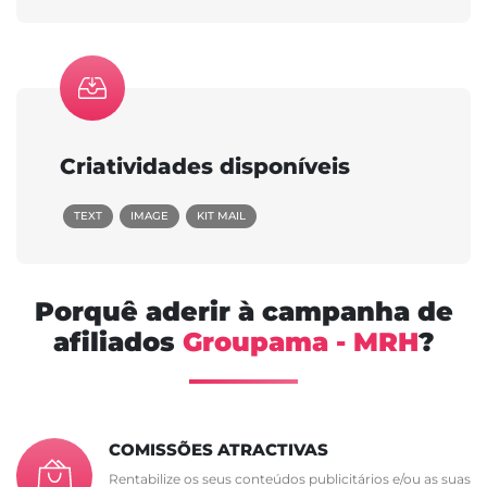
Criatividades disponíveis
TEXT
IMAGE
KIT MAIL
Porquê aderir à campanha de
afiliados
Groupama - MRH
?
COMISSÕES ATRACTIVAS
Rentabilize os seus conteúdos publicitários e/ou as suas