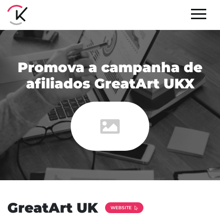
Promova a campanha de
afiliados GreatArt UKX
GreatArt UK
WEBSITE