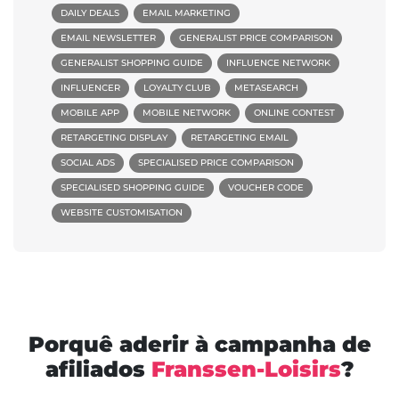
DAILY DEALS
EMAIL MARKETING
EMAIL NEWSLETTER
GENERALIST PRICE COMPARISON
GENERALIST SHOPPING GUIDE
INFLUENCE NETWORK
INFLUENCER
LOYALTY CLUB
METASEARCH
MOBILE APP
MOBILE NETWORK
ONLINE CONTEST
RETARGETING DISPLAY
RETARGETING EMAIL
SOCIAL ADS
SPECIALISED PRICE COMPARISON
SPECIALISED SHOPPING GUIDE
VOUCHER CODE
WEBSITE CUSTOMISATION
Porquê aderir à campanha de
afiliados
Franssen-Loisirs
?