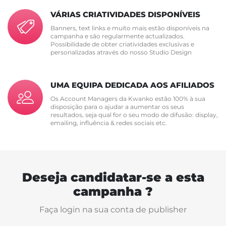
VÁRIAS CRIATIVIDADES DISPONÍVEIS
Banners, text links e muito mais estão disponíveis na
campanha e são regularmente actualizados.
Possibilidade de obter criatividades exclusivas e
personalizadas através do nosso Studio Design
UMA EQUIPA DEDICADA AOS AFILIADOS
Os Account Managers da Kwanko estão 100% à sua
disposição para o ajudar a aumentar os seus
resultados, seja qual for o seu modo de difusão: display,
emailing, influência & redes sociais etc.
Deseja candidatar-se a esta
campanha ?
Faça login na sua conta de publisher