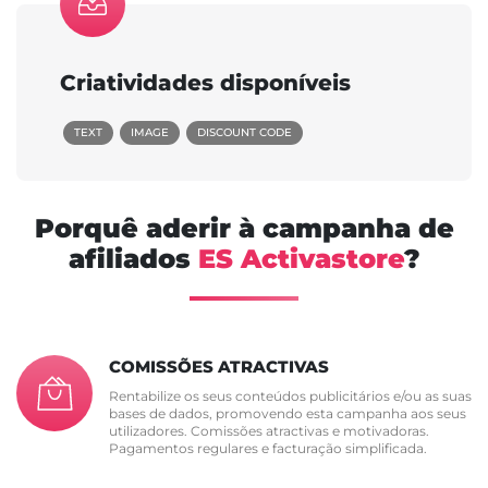
Criatividades disponíveis
TEXT
IMAGE
DISCOUNT CODE
Porquê aderir à campanha de
afiliados
ES Activastore
?
COMISSÕES ATRACTIVAS
Rentabilize os seus conteúdos publicitários e/ou as suas
bases de dados, promovendo esta campanha aos seus
utilizadores. Comissões atractivas e motivadoras.
Pagamentos regulares e facturação simplificada.