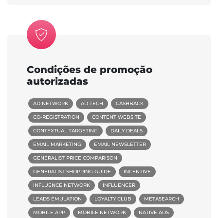
Condições de promoção
autorizadas
AD NETWORK
AD TECH
CASHBACK
CO-REGISTRATION
CONTENT WEBSITE
CONTEXTUAL TARGETING
DAILY DEALS
EMAIL MARKETING
EMAIL NEWSLETTER
GENERALIST PRICE COMPARISON
GENERALIST SHOPPING GUIDE
INCENTIVE
INFLUENCE NETWORK
INFLUENCER
LEADS EMULATION
LOYALTY CLUB
METASEARCH
MOBILE APP
MOBILE NETWORK
NATIVE ADS