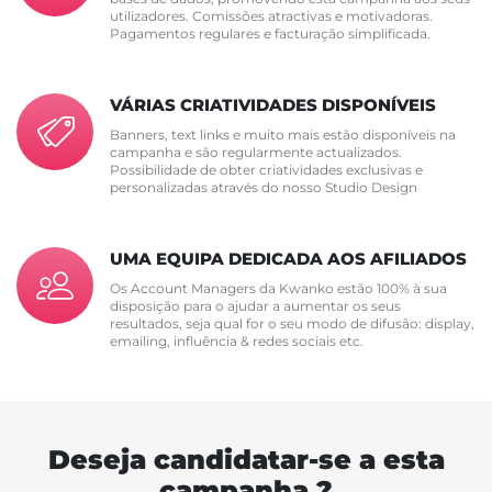
utilizadores. Comissões atractivas e motivadoras.
Pagamentos regulares e facturação simplificada.
VÁRIAS CRIATIVIDADES DISPONÍVEIS
Banners, text links e muito mais estão disponíveis na
campanha e são regularmente actualizados.
Possibilidade de obter criatividades exclusivas e
personalizadas através do nosso Studio Design
UMA EQUIPA DEDICADA AOS AFILIADOS
Os Account Managers da Kwanko estão 100% à sua
disposição para o ajudar a aumentar os seus
resultados, seja qual for o seu modo de difusão: display,
emailing, influência & redes sociais etc.
Deseja candidatar-se a esta
campanha ?