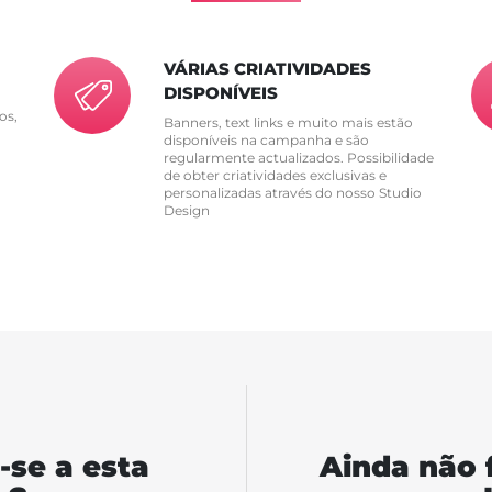
VÁRIAS CRIATIVIDADES
DISPONÍVEIS
os,
Banners, text links e muito mais estão
disponíveis na campanha e são
regularmente actualizados. Possibilidade
de obter criatividades exclusivas e
personalizadas através do nosso Studio
Design
-se a esta
Ainda não 