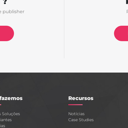
 ?
e publisher
fazemos
Recursos
s Soluções
Notícias
iantes
Case Studies
ias