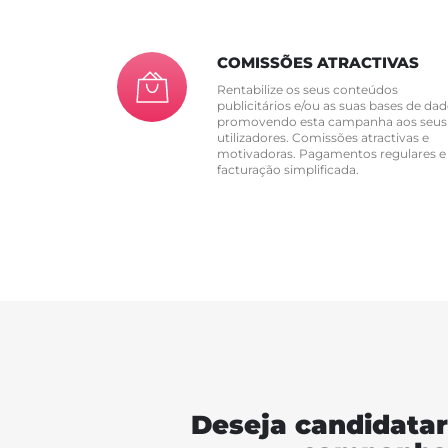
COMISSÕES ATRACTIVAS
Rentabilize os seus conteúdos
publicitários e/ou as suas bases de dad
promovendo esta campanha aos seus
utilizadores. Comissões atractivas e
motivadoras. Pagamentos regulares e
facturação simplificada.
Deseja candidatar