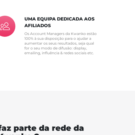
UMA EQUIPA DEDICADA AOS
AFILIADOS
Os Account Managers da Kwanko estão
100% à sua disposição para o ajudar a
aumentar os seus resultados, seja qual
for o seu modo de difusão: display,
emailing, influência & redes sociais etc.
faz parte da rede da