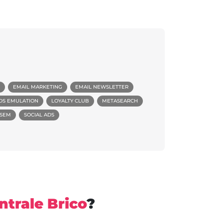
EMAIL MARKETING
EMAIL NEWSLETTER
DS EMULATION
LOYALTY CLUB
METASEARCH
SEM
SOCIAL ADS
ntrale Brico
?