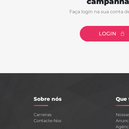
campanha
Faça login na sua conta d
LOGIN
Sobre nós
Que 
Carreiras
Nossa
Contacte-Nos
Anunc
Agênc