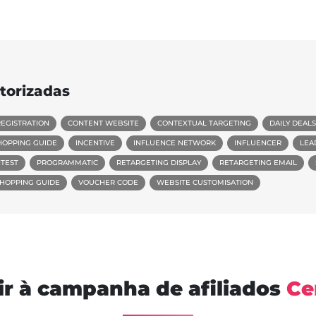
torizadas
REGISTRATION
CONTENT WEBSITE
CONTEXTUAL TARGETING
DAILY DEALS
HOPPING GUIDE
INCENTIVE
INFLUENCE NETWORK
INFLUENCER
LEA
TEST
PROGRAMMATIC
RETARGETING DISPLAY
RETARGETING EMAIL
SHOPPING GUIDE
VOUCHER CODE
WEBSITE CUSTOMISATION
ir à campanha de afiliados
Ce