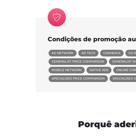
Condições de promoção au
AD NETWORK
AD TECH
CASHBACK
CO-
GENERALIST PRICE COMPARISON
GENERALIST S
MOBILE NETWORK
NATIVE ADS
ONLINE CON
SPECIALISED PRICE COMPARISON
SPECIALISED 
Porquê ader