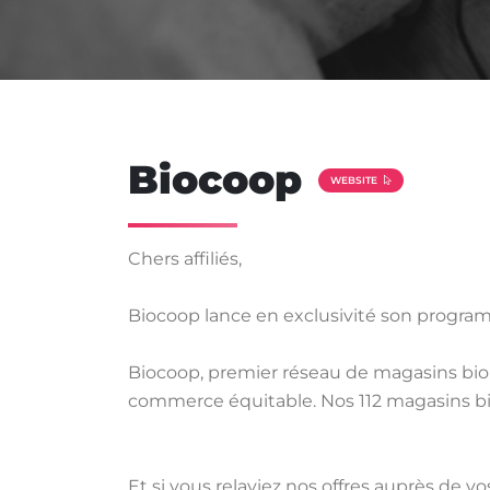
Biocoop
WEBSITE
Chers affiliés,
Biocoop lance en exclusivité son program
Biocoop, premier réseau de magasins bio s
commerce équitable. Nos 112 magasins bio 
Et si vous relayiez nos offres auprès de vos