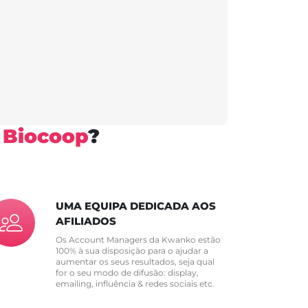
s
Biocoop
?
UMA EQUIPA DEDICADA AOS
AFILIADOS
Os Account Managers da Kwanko estão
100% à sua disposição para o ajudar a
aumentar os seus resultados, seja qual
for o seu modo de difusão: display,
emailing, influência & redes sociais etc.