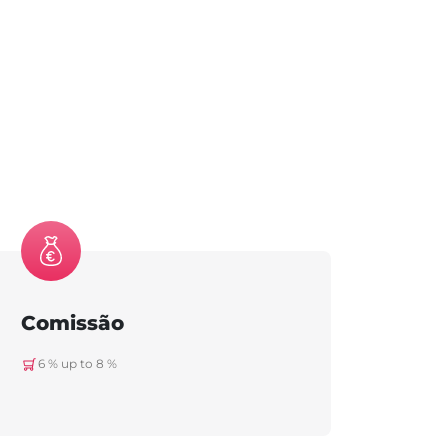
Comissão
6 % up to 8 %