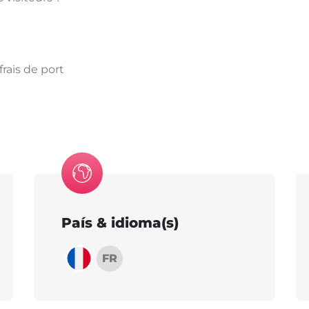
rais de port
País & idioma(s)
FR