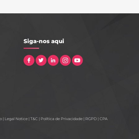
Siga-nos aqui
ko
|
Legal Notice
|
T&C
|
Política de Privacidade
|
RGPD
|
CPA