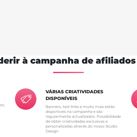
derir à campanha de afiliado
VÁRIAS CRIATIVIDADES
DISPONÍVEIS
os,
Banners, text links e muito mais estão
disponíveis na campanha e são
regularmente actualizados. Possibilidade
de obter criatividades exclusivas e
personalizadas através do nosso Studio
Design