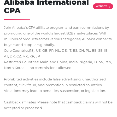
Alibaba International
WEBSITE
CPA
Join Alibaba’s CPA affiliate program and earn commissions by
promoting one of the world’s largest B2B marketplaces. With
millions of products across various categories, Alibaba connects
buyers and suppliers globally.
Core Countries(18): US, GB, FR, NL, DE, IT, ES, CH, PL, BE, SE, IE,
AT, DK, CZ, MX, KR, JP
Restricted Countries: Mainland China, India, Nigeria, Cuba, Iran,
North Korea — no commissions allowed
Prohibited activities include false advertising, unauthorized
content, click fraud, and promotion in restricted countries.
Violations may lead to penalties, suspension, or legal action.
Cashback affiliates: Please note that cashback claims will not be
accepted or processed.