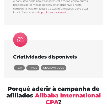
A comissão pode não estar acessível a todos, como outros
modelos de comissão podem estar disponíveis nesta
campanha. Para ter acesso a essas informações, deve estar
ligado à sua conta de
publisher da Kwanko.
Criatividades disponíveis
TEXT
IMAGE
DISCOUNT CODE
Porquê aderir à campanha de
afiliados
Alibaba International
CPA
?