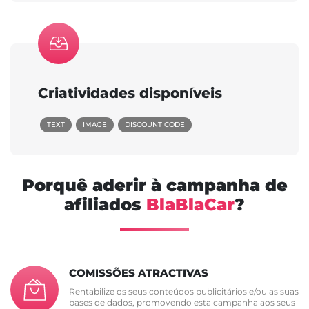
Criatividades disponíveis
TEXT
IMAGE
DISCOUNT CODE
Porquê aderir à campanha de
afiliados
BlaBlaCar
?
COMISSÕES ATRACTIVAS
Rentabilize os seus conteúdos publicitários e/ou as suas
bases de dados, promovendo esta campanha aos seus