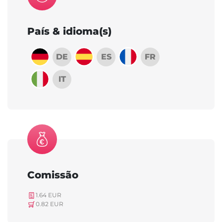
País & idioma(s)
DE
ES
FR
IT
Comissão
1.64 EUR
0.82 EUR