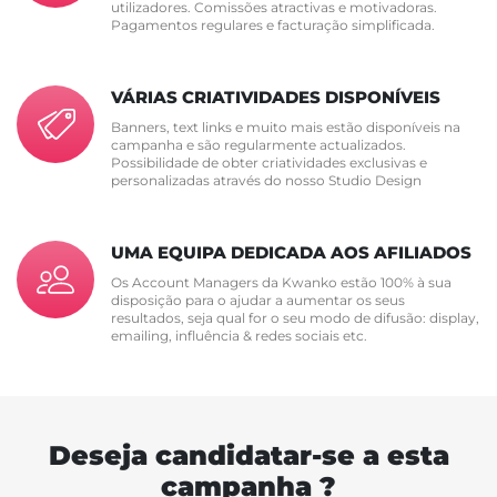
utilizadores. Comissões atractivas e motivadoras.
Pagamentos regulares e facturação simplificada.
VÁRIAS CRIATIVIDADES DISPONÍVEIS
Banners, text links e muito mais estão disponíveis na
campanha e são regularmente actualizados.
Possibilidade de obter criatividades exclusivas e
personalizadas através do nosso Studio Design
UMA EQUIPA DEDICADA AOS AFILIADOS
Os Account Managers da Kwanko estão 100% à sua
disposição para o ajudar a aumentar os seus
resultados, seja qual for o seu modo de difusão: display,
emailing, influência & redes sociais etc.
Deseja candidatar-se a esta
campanha ?