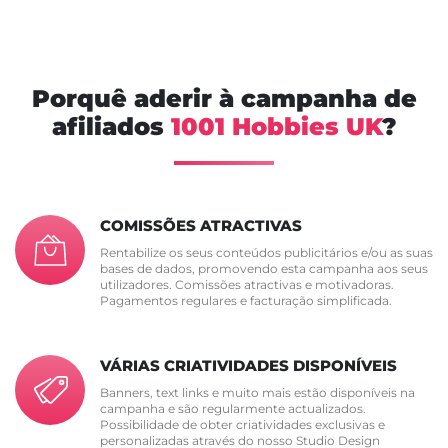
Porquê aderir à campanha de
afiliados
1001 Hobbies UK
?
COMISSÕES ATRACTIVAS
Rentabilize os seus conteúdos publicitários e/ou as suas
bases de dados, promovendo esta campanha aos seus
utilizadores. Comissões atractivas e motivadoras.
Pagamentos regulares e facturação simplificada.
VÁRIAS CRIATIVIDADES DISPONÍVEIS
Banners, text links e muito mais estão disponíveis na
campanha e são regularmente actualizados.
Possibilidade de obter criatividades exclusivas e
personalizadas através do nosso Studio Design