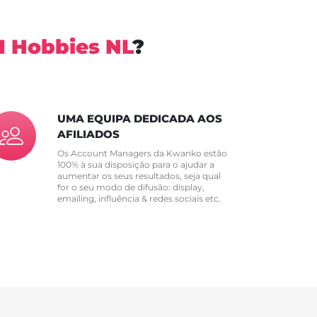
1 Hobbies NL
?
UMA EQUIPA DEDICADA AOS
AFILIADOS
Os Account Managers da Kwanko estão
100% à sua disposição para o ajudar a
aumentar os seus resultados, seja qual
for o seu modo de difusão: display,
emailing, influência & redes sociais etc.