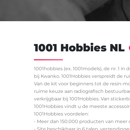
1001 Hobbies NL
1001hobbies (ex. 1001models), de nr. 1 in
bij Kwanko. 1001Hobbies verspreidt de ru
Van de kit voor beginners tot de resin-m
ruime keuze aan radiografisch bestuurbare 
verkrijgbaar bij 1001Hobbies. Van sticker
1001Hobbies vindt u de meeste accessoires
1001Hobbies voordelen:
- Meer dan 150.000 producten van meer dan
- Site beschikbaar in 6 talen, verzending