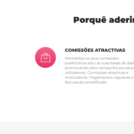
Porquê aderi
COMISSÕES ATRACTIVAS
Rentabilize os seus conteúdos
publicitários e/ou as suas bases de dad
promovendo esta campanha aos seus
utilizadores. Comissões atractivas e
motivadoras. Pagamentos regulares e
facturação simplificada.