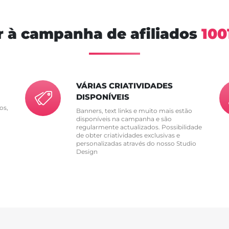
r à campanha de afiliados
100
VÁRIAS CRIATIVIDADES
DISPONÍVEIS
os,
Banners, text links e muito mais estão
disponíveis na campanha e são
regularmente actualizados. Possibilidade
de obter criatividades exclusivas e
personalizadas através do nosso Studio
Design