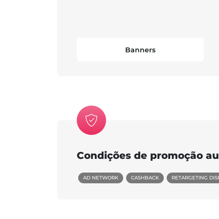
Banners
Condições de promoção au
AD NETWORK
CASHBACK
RETARGETING DIS