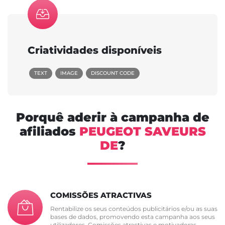
Criatividades disponíveis
TEXT
IMAGE
DISCOUNT CODE
Porquê aderir à campanha de
afiliados
PEUGEOT SAVEURS
DE
?
COMISSÕES ATRACTIVAS
Rentabilize os seus conteúdos publicitários e/ou as suas
bases de dados, promovendo esta campanha aos seus
utilizadores. Comissões atractivas e motivadoras.