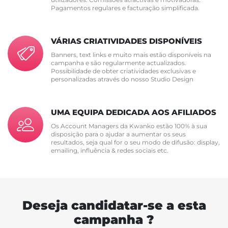
Pagamentos regulares e facturação simplificada.
VÁRIAS CRIATIVIDADES DISPONÍVEIS
Banners, text links e muito mais estão disponíveis na
campanha e são regularmente actualizados.
Possibilidade de obter criatividades exclusivas e
personalizadas através do nosso Studio Design
UMA EQUIPA DEDICADA AOS AFILIADOS
Os Account Managers da Kwanko estão 100% à sua
disposição para o ajudar a aumentar os seus
resultados, seja qual for o seu modo de difusão: display,
emailing, influência & redes sociais etc.
Deseja candidatar-se a esta
campanha ?