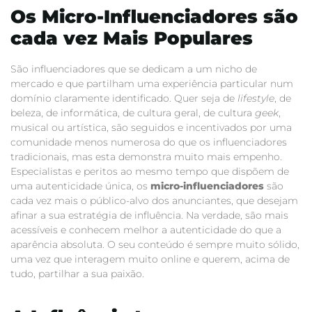
Os Micro-Influenciadores são
cada vez Mais Populares
São influenciadores que se dedicam a um nicho de
mercado e que partilham uma experiência particular num
domínio claramente identificado. Quer seja de
lifestyle
, de
beleza, de informática, de cultura geral, de cultura
geek
,
musical ou artística, são seguidos e incentivados por uma
comunidade menos numerosa do que os influenciadores
tradicionais, mas esta demonstra muito mais empenho.
Especialistas e peritos ao mesmo tempo que dispõem de
uma autenticidade única, os
micro-influenciadores
são
cada vez mais o público-alvo dos anunciantes, que desejam
afinar a sua estratégia de influência. Na verdade, são mais
acessíveis e conhecem melhor a autenticidade do que a
aparência absoluta.
O seu conteúdo é sempre muito sólido,
uma vez que interagem muito online e querem, acima de
tudo, partilhar a sua paixão.