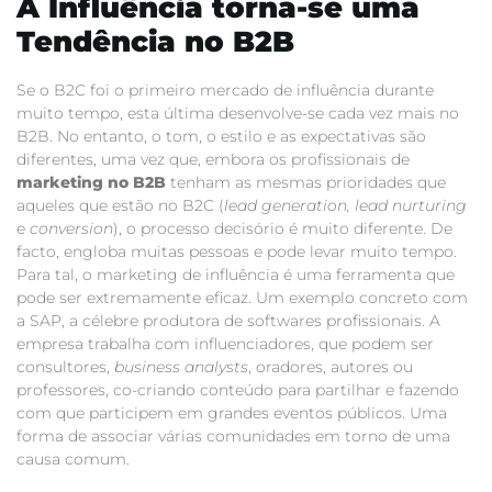
A Influência torna-se uma
Tendência no B2B
Se o B2C foi o primeiro mercado de influência durante
muito tempo, esta última desenvolve-se cada vez mais no
B2B. No entanto, o tom, o estilo e as expectativas são
diferentes, uma vez que, embora os profissionais de
marketing no B2B
tenham as mesmas prioridades que
aqueles que estão no B2C (
lead generation, lead nurturing
e
conversion
), o processo decisório é muito diferente. De
facto, engloba muitas pessoas e pode levar muito tempo.
Para tal, o marketing de influência é uma ferramenta que
pode ser extremamente eficaz. Um exemplo concreto com
a SAP, a célebre produtora de softwares profissionais. A
empresa trabalha com influenciadores, que podem ser
consultores,
business analysts
, oradores, autores ou
professores, co-criando conteúdo para partilhar e fazendo
com que participem em grandes eventos públicos. Uma
forma de associar várias comunidades em torno de uma
causa comum.