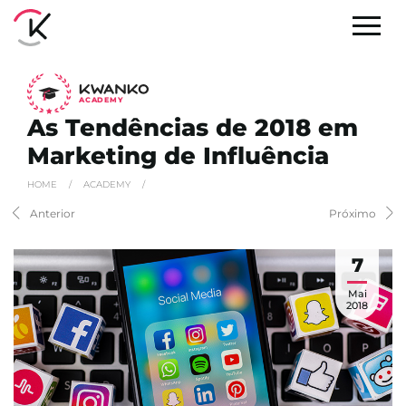
A
C
ADEMY
As Tendências de 2018 em
Marketing de Influência
HOME
/
ACADEMY
/
Anterior
Próximo
7
Mai
2018