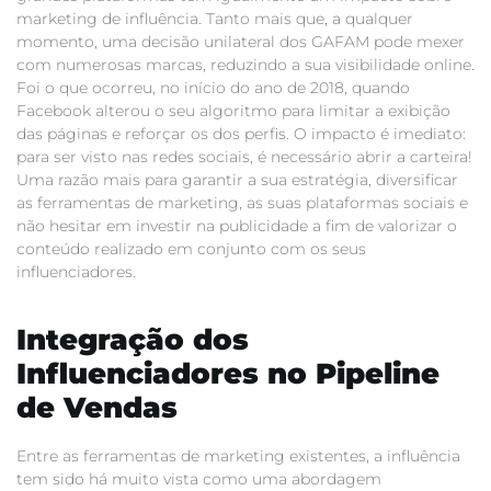
marketing de influência. Tanto mais que, a qualquer
momento, uma decisão unilateral dos GAFAM pode mexer
com numerosas marcas, reduzindo a sua visibilidade online.
Foi o que ocorreu, no início do ano de 2018, quando
Facebook alterou o seu algoritmo para limitar a exibição
das páginas e reforçar os dos perfis. O impacto é imediato:
para ser visto nas redes sociais, é necessário abrir a carteira!
Uma r
azão mais para garantir a sua estratégia, diversificar
as ferramentas de marketing, as suas plataformas sociais e
não hesitar em investir na publicidade a fim de valorizar o
conteúdo realizado em conjunto com os seus
influenciadores.
Integração dos
Influenciadores no Pipeline
de Vendas
Entre as ferramentas de marketing existentes, a influência
tem sido há muito vista como uma abordagem