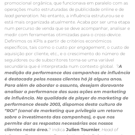
promocional orgânica, que funcionava em paralelo com as
operações muito estruturadas de publicidade online e de
lead generation
. No entanto, a influência estruturou-se e
está mais organizada atualmente. Acaba por ser uma etapa
num percurso de venda que se deve acompanhar, analisar e
medir com ferramentas otimizadas para o
cross-device
.
Definimos os KPIs a partir de critérios económicos
específicos, tais como o custo por
engagement
, o custo de
aquisição por cliente, etc., e o crescimento do número de
seguidores ou de subscritores torna-se uma variável
secundária que é interpretada num contexto global. ?
A
medição da performance das campanhas de influência
é destacada pelos nossos clientes há já alguns anos.
Para além de abordar o assunto, desejam doravante
analisar a performance das suas ações em marketing
de influência. Na qualidade de player do marketing de
performance desde 2003, dispomos desta cultura de
“ROI” (canal de marketing que privilegia um retorno
sobre o investimento das campanhas), o que nos
permite dar as respostas necessárias aos nossos
clientes nesta área.
? indica
Julien Tournier
,
Head of