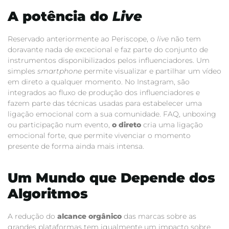
A potência do
Live
Reservado anteriormente ao Periscope, o
live
não tem
doravante nada de excecional e faz parte do conjunto de
instrumentos disponibilizados pelos influenciadores. Um
simples
smartphone
permite visualizar e partilhar um vídeo
em direto a qualquer momento. No Instagram, são
integrados ao fluxo de produção dos influenciadores e
fazem parte das técnicas usadas para estabelecer uma
ligação emocional com a sua comunidade.
FAQ, unboxing
ou participação num evento,
o direto
cria uma ligação
emocional forte, que permite vivenciar o momento
presente de forma ainda mais intensa.
Um Mundo que Depende dos
Algoritmos
A redução do
alcance orgânico
das marcas sobre as
grandes plataformas tem igualmente um impacto sobre