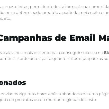
suas ofertas, permitindo, desta forma, à sua comunidad
ão num determinado produto a partir da meia noite e u
, etc.
 Campanhas de Email M
s a alavanca mais eficiente para conseguir sucesso na
Bl
emanas, tente antecipar o quanto antes e prepare as s
donados
enviados algumas horas após o abandono de uma página 
oria de produtos ou do montante global do cesto.