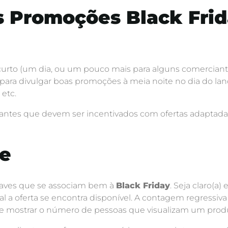
s Promoções Black Fri
urto (um dia, ou um pouco mais para alguns comerciante
para divulgar boas promoções à meia noite no dia do la
 etc.
sitantes que devem ser incentivados com ofertas adaptada
te
haves que se associam bem à
Black Friday
. Seja claro(a
al a oferta se encontra disponível. A contagem regressiva 
te mostrar o número de pessoas que visualizam um pro