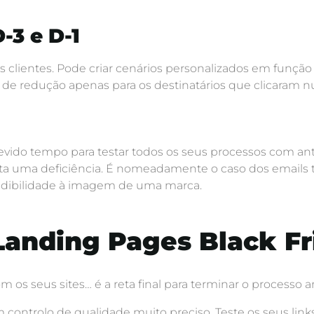
-3 e D-1
s clientes. Pode criar cenários personalizados em funçã
e de redução apenas para os destinatários que clicaram
 devido tempo para testar todos os seus processos com a
nta uma deficiência. É nomeadamente o caso dos emails 
credibilidade à imagem de uma marca.
 Landing Pages Black F
 os seus sites… é a reta final para terminar o processo
controlo de qualidade muito preciso. Teste os seus links,