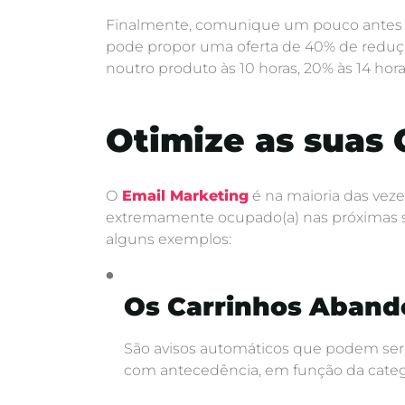
Finalmente, comunique um pouco antes as 
pode propor uma oferta de 40% de reduç
noutro produto às 10 horas, 20% às 14 horas
Otimize as suas
O
Email Marketing
é na maioria das veze
extremamente ocupado(a) nas próximas s
alguns exemplos:
Os Carrinhos Aban
São avisos automáticos que podem ser 
com antecedência, em função da categ