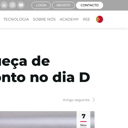
LOGIN
REGISTO
CONTACTO
TECNOLOGIA
SOBRE NÓS
ACADEMY
RSE
ueça de
nto no dia D
Artigo seguinte
7
Nov