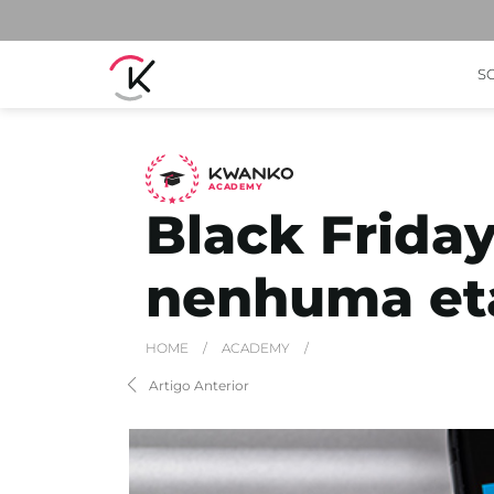
S
A
C
ADEMY
Black Friday
nenhuma eta
HOME
/
ACADEMY
/
Artigo Anterior