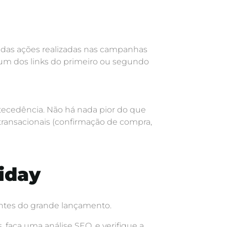
o das ações realizadas nas campanhas
 num dos links do primeiro ou segundo
ntecedência. Não há nada pior do que
transacionais (confirmação de compra,
riday
 antes do grande lançamento.
 faça uma análise SEO, e verifique a