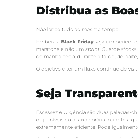
Distribua as Boa
Não lance tudo ao mesmo tempo.
Embora a
Black Friday
seja um período c
maratona e não um
sprint
. Guarde
stocks
de manhã cedo, durante a tarde, de noite,
O objetivo é ter um fluxo contínuo de vi
Seja Transparen
Escassez e Urgência são duas palavras-c
disponíveis ou à faixa horária durante a qu
extremamente eficiente. Pode igualmen