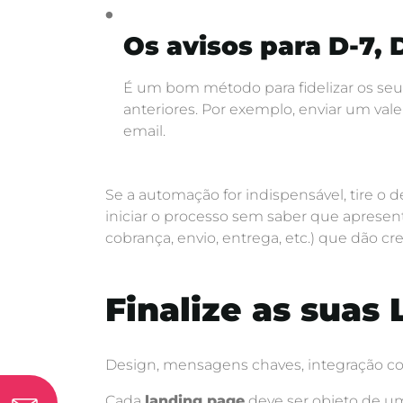
Os avisos para D-7, D
É um bom método para fidelizar os seu
anteriores. Por exemplo, enviar um val
email.
Se a automação for indispensável, tire o
iniciar o processo sem saber que aprese
cobrança, envio, entrega, etc.) que dão 
Finalize as suas
Design, mensagens chaves, integração com
Cada
landing page
deve ser objeto de um 