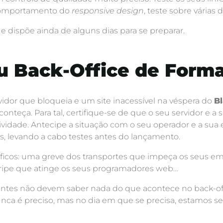
, comportamento do
responsive design
, teste sobre várias
ue dispõe ainda de alguns dias para se preparar.
u Back-Office de Form
dor que bloqueia e um site inacessível na véspera do
Bl
conteça. Para tal, certifique-se de que o seu servidor e 
tividade. Antecipe a situação com o seu operador e a s
, levando a cabo testes antes do lançamento.
óficos: uma greve dos transportes que impeça os seus em
 gripe que atinge os seus programadores web…
ientes não devem saber nada do que acontece no back-o
unca é preciso, mas no dia em que se precisa, estamos s