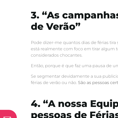
3. “As campanha
de Verão”
Pode dizer-me quantos dias de férias tira 
está realmente com foco em tirar algum
considerados chocantes.
Então, porque é que faz uma pausa de u
Se segmentar devidamente a sua publicida
férias de verão ou não.
São as pessoas cert
4. “A nossa Equi
pessoas de Férias