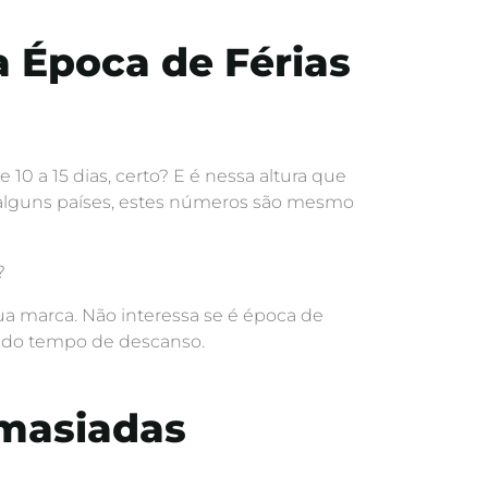
 Época de Férias
10 a 15 dias, certo? E é nessa altura que
 alguns países, estes números são mesmo
?
ua marca. Não interessa se é época de
 do tempo de descanso.
emasiadas