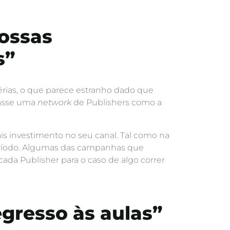
nossas
s”
érias, o que parece estranho dado que
sasse uma
network
de Publishers como a
ais investimento no seu canal. Tal como na
ríodo. Algumas das campanhas que
da Publisher para o caso de algo correr
gresso às aulas”