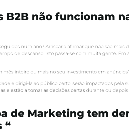
s B2B não funcionam na
seguidos num ano? Arriscaria afirmar que não são mais de 
 tempo de descanso. Isto passa-se com muita gente. Em
m mês inteiro ou mais no seu investimento em anúncios
de e dirigi-la ao público certo, serão impactados pela s
as e estão a tomar as decisões certas
durante ou depois
pa de Marketing tem d
 “