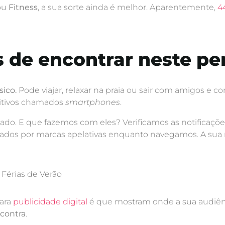
ou
Fitness
, a sua sorte ainda é melhor. Aparentemente,
4
s de encontrar neste pe
sico.
Pode viajar, relaxar na praia ou sair com amigos e 
sitivos chamados
smartphones
.
ado. E que fazemos com eles? Verificamos as notificações
tados por marcas apelativas enquanto navegamos. A su
ara
publicidade digital
é que mostram onde a sua audiên
ncontra
.