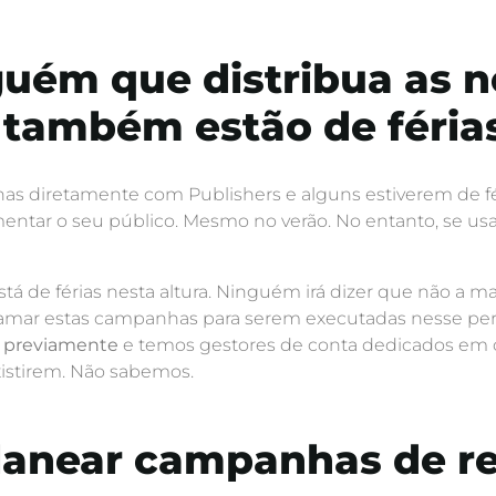
alguém que distribua as 
 também estão de féria
nhas diretamente com Publishers e alguns estiverem de f
imentar o seu público. Mesmo no verão. No entanto, se u
stá de férias nesta altura. Ninguém irá dizer que não a m
amar estas campanhas para serem executadas nesse pe
 previamente
e temos gestores de conta dedicados em ca
xistirem. Não sabemos.
planear campanhas de re