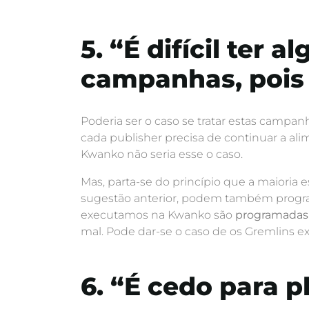
5. “É difícil ter 
campanhas, pois
Poderia ser o caso se tratar estas campa
cada publisher precisa de continuar a al
Kwanko não seria esse o caso.
Mas, parta-se do princípio que a maioria e
sugestão anterior, podem também progr
executamos na Kwanko são
programadas
mal. Pode dar-se o caso de os Gremlins e
6. “É cedo para 