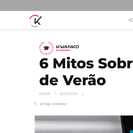
S
A
C
ADEMY
6 Mitos Sobr
de Verão
HOME
/
ACADEMY
/
Artigo Anterior