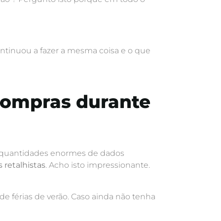
ntinuou a fazer a mesma coisa e o que
 compras durante
 quantidades enormes de dados
 retalhistas
. Acho isto impressionante.
e férias de verão. Caso ainda não tenha