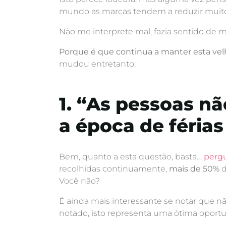
mundo as marcas tendem a reduzir muito
Não me interprete mal, fazia sentido de 
Porque é que continua a manter esta ve
mudou entretanto.
1. “As pessoas n
a época de férias
Bem, quanto a esta questão, basta…
pergu
recolhidas continuamente,
mais de 50%
d
Você não?
É ainda mais interessante se notar que 
notado, isto representa uma ótima oportu