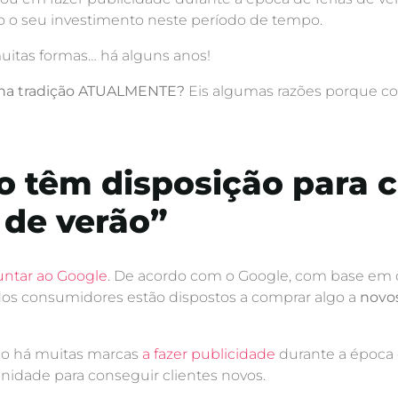
 o seu investimento neste período de tempo.
muitas formas… há alguns anos!
lha tradição ATUALMENTE?
Eis algumas razões porque co
ão têm disposição para
 de verão”
ntar ao Google
. De acordo com o Google, com base em
os consumidores estão dispostos a comprar algo a
novos
não há muitas marcas
a fazer publicidade
durante a época d
nidade para conseguir clientes novos.