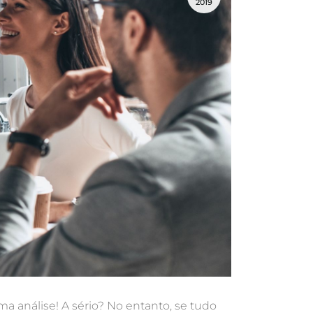
2019
ima análise! A sério? No entanto, se tudo