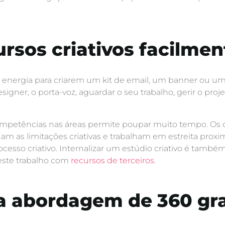
rsos criativos facilmen
energia para criarem um kit de email, um banner ou um
ner, o porta-voz, aguardar o seu trabalho, gerir o projet
s competências nas áreas permite poupar muito tempo. O
am as limitações criativas e trabalham em estreita pro
cesso criativo. Internalizar um estúdio criativo é també
 este trabalho com
recursos de terceiros
.
a abordagem de 360 gr