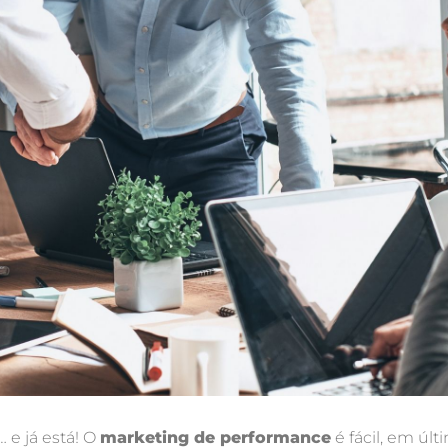
 e já está! O
marketing de performance
é fácil, em últ