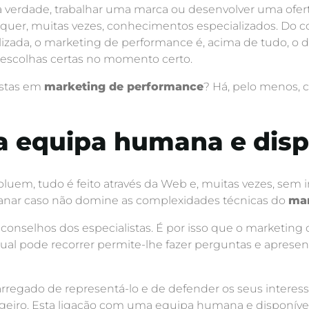
Na verdade, trabalhar uma marca ou desenvolver uma ofer
equer, muitas vezes, conhecimentos especializados. Do
lizada, o marketing de performance é, acima de tudo, 
s escolhas certas no momento certo.
istas em
marketing de performance
? Há, pelo menos, c
a equipa humana e disp
luem, tudo é feito através da Web e, muitas vezes, sem in
ganar caso não domine as complexidades técnicas do
mar
s conselhos dos especialistas. É por isso que o marketin
qual pode recorrer permite-lhe fazer perguntas e apres
regado de representá-lo e de defender os seus interess
geiro. Esta ligação com uma equipa humana e disponível