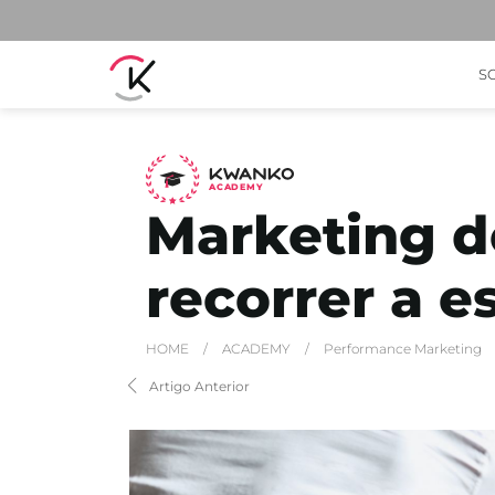
S
A
C
ADEMY
Marketing d
recorrer a e
HOME
/
ACADEMY
/
Performance Marketing
Artigo Anterior