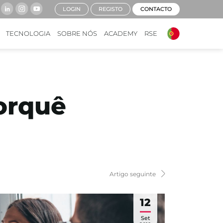
LOGIN
REGISTO
CONTACTO
TECNOLOGIA
SOBRE NÓS
ACADEMY
RSE
orquê
Artigo seguinte
12
Set