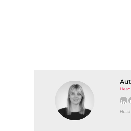
Aut
Head 
Head 