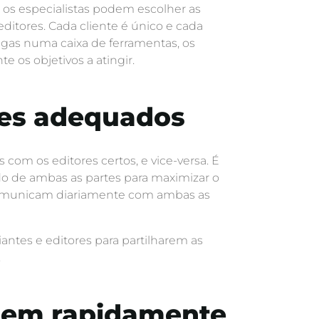
Só os especialistas podem escolher as
ditores. Cada cliente é único e cada
egas numa caixa de ferramentas, os
os objetivos a atingir.
ores adequados
 com os editores certos, e vice-versa. É
o de ambas as partes para maximizar o
 comunicam diariamente com ambas as
ntes e editores para partilharem as
.
luem rapidamente